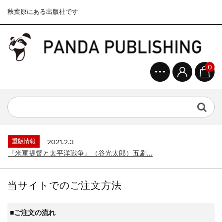
秋葉原にある出版社です
0
重版情報
2020.12.18
『F-2超入門』（関 賢太郎）三刷...
重版情報
2021.3.25
『〈決定版〉ソ連・ロシア 戦車王国の系譜...
重版情報
2021.2.3
『米軍提督と太平洋戦争』（谷光太郎）五刷...
重版情報
2020.12.18
『「砲兵」から見た世界大戦』（古峰文三）...
当サイトでのご注文方法
重版情報
2020.12.18
『日本陸海軍はなぜロジスティクスを軽視し...
■ご注文の流れ
重版情報
2020.12.18