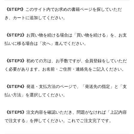
『F-2超入門』（関 賢太郎）三刷...
重版情報
2021.3.25
《STEP1》
このサイト内でお求めの書籍ページを探していただ
『〈決定版〉ソ連・ロシア 戦車王国の系譜...
き、カートに追加してください。
重版情報
2021.2.3
『米軍提督と太平洋戦争』（谷光太郎）五刷...
《STEP2》
お買い物を続ける場合は「買い物を続ける」を、お支
重版情報
2020.12.18
払いに移る場合は「次へ」進んでください。
『「砲兵」から見た世界大戦』（古峰文三）...
重版情報
2020.12.18
『日本陸海軍はなぜロジスティクスを軽視し...
《STEP3》
初めての方は、お手数ですが、会員登録をしていただ
重版情報
2020.12.18
く必要があります。お名前・ご住所・連絡先をご記入ください。
『F-2超入門』（関 賢太郎）三刷...
《STEP4》
発送・支払方法のページで、「発送先の指定」と「支
払い方法」を選択してください。
《STEP5》
注文内容を確認いただき、問題がなければ「上記内容
で注文する」を押してください。これでご注文完了です。