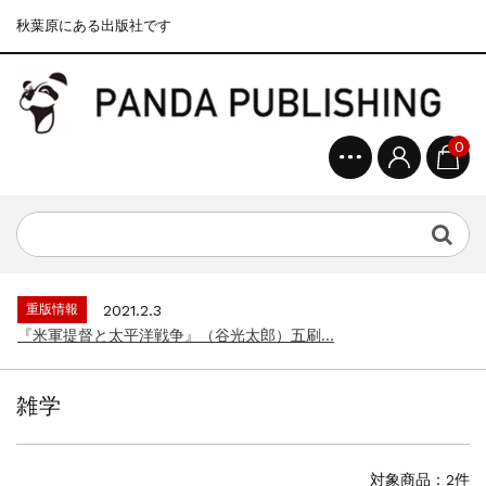
秋葉原にある出版社です
0
重版情報
2020.12.18
『F-2超入門』（関 賢太郎）三刷...
重版情報
2021.3.25
『〈決定版〉ソ連・ロシア 戦車王国の系譜...
重版情報
2021.2.3
『米軍提督と太平洋戦争』（谷光太郎）五刷...
重版情報
2020.12.18
『「砲兵」から見た世界大戦』（古峰文三）...
雑学
重版情報
2020.12.18
『日本陸海軍はなぜロジスティクスを軽視し...
重版情報
2020.12.18
対象商品：2件