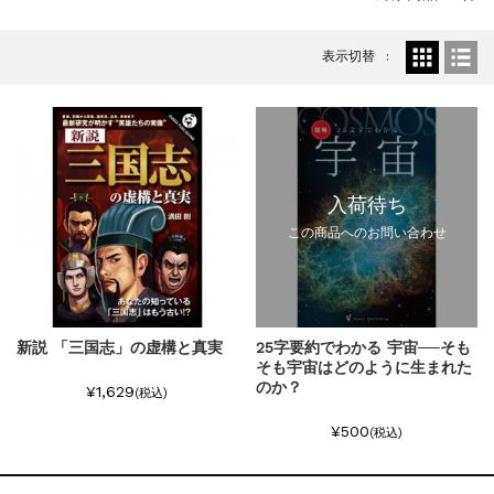
『F-2超入門』（関 賢太郎）三刷...
重版情報
2021.3.25
表示切替
『〈決定版〉ソ連・ロシア 戦車王国の系譜...
重版情報
2021.2.3
『米軍提督と太平洋戦争』（谷光太郎）五刷...
重版情報
2020.12.18
『「砲兵」から見た世界大戦』（古峰文三）...
重版情報
2020.12.18
入荷待ち
『日本陸海軍はなぜロジスティクスを軽視し...
この商品へのお問い合わせ
重版情報
2020.12.18
『F-2超入門』（関 賢太郎）三刷...
新説 「三国志」の虚構と真実
25字要約でわかる 宇宙──そも
そも宇宙はどのように生まれた
のか？
¥1,629
(税込)
¥500
(税込)