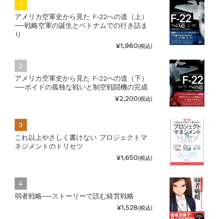
アメリカ空軍史から見た F-22への道（上）
──戦略空軍の誕生とベトナムでの行き詰ま
り
¥1,980
(税込)
アメリカ空軍史から見た F-22への道（下）
──ボイドの孤独な戦いと制空戦闘機の完成
¥2,200
(税込)
これ以上やさしく書けない プロジェクトマ
ネジメントのトリセツ
¥1,650
(税込)
弱者戦略──ストーリーで読む経営戦略
¥1,528
(税込)