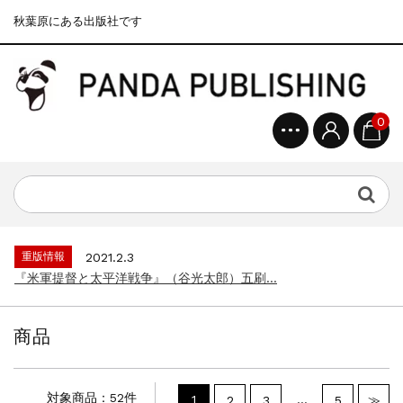
秋葉原にある出版社です
0
重版情報
2020.12.18
『F-2超入門』（関 賢太郎）三刷...
重版情報
2021.3.25
『〈決定版〉ソ連・ロシア 戦車王国の系譜...
重版情報
2021.2.3
『米軍提督と太平洋戦争』（谷光太郎）五刷...
重版情報
2020.12.18
『「砲兵」から見た世界大戦』（古峰文三）...
商品
重版情報
2020.12.18
『日本陸海軍はなぜロジスティクスを軽視し...
重版情報
2020.12.18
対象商品：52件
1
…
2
3
5
≫