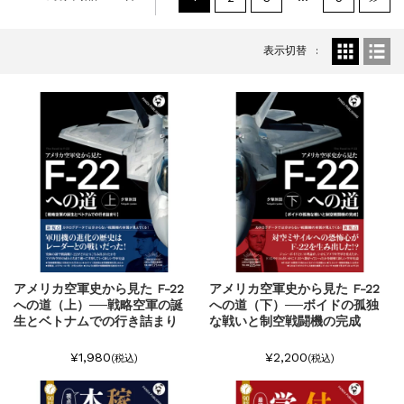
『F-2超入門』（関 賢太郎）三刷...
重版情報
2021.3.25
『〈決定版〉ソ連・ロシア 戦車王国の系譜...
表示切替
重版情報
2021.2.3
『米軍提督と太平洋戦争』（谷光太郎）五刷...
重版情報
2020.12.18
『「砲兵」から見た世界大戦』（古峰文三）...
重版情報
2020.12.18
『日本陸海軍はなぜロジスティクスを軽視し...
重版情報
2020.12.18
『F-2超入門』（関 賢太郎）三刷...
アメリカ空軍史から見た F-22
アメリカ空軍史から見た F-22
への道（上）──戦略空軍の誕
への道（下）──ボイドの孤独
生とベトナムでの行き詰まり
な戦いと制空戦闘機の完成
¥1,980
¥2,200
(税込)
(税込)