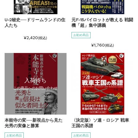
U-2秘史──ドリームランドの住
元F-15パイロットが教える 戦闘
人たち
機「超」集中講義
お勧め商品
¥2,420
(税込)
¥1,760
(税込)
入荷待ち
この商品へのお問い合わせ
本能寺の変──新視点から見た
〈決定版〉ソ連・ロシア 戦車
光秀の実像と勝算
王国の系譜
お勧め商品
お勧め商品