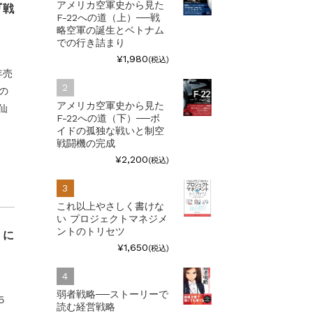
アメリカ空軍史から見た
『戦
F-22への道（上）──戦
略空軍の誕生とベトナム
での行き詰まり
¥1,980
(税込)
年売
生の
アメリカ空軍史から見た
仙
F-22への道（下）──ボ
イドの孤独な戦いと制空
戦闘機の完成
¥2,200
(税込)
これ以上やさしく書けな
い プロジェクトマネジメ
ントのトリセツ
」に
¥1,650
(税込)
弱者戦略──ストーリーで
５
読む経営戦略