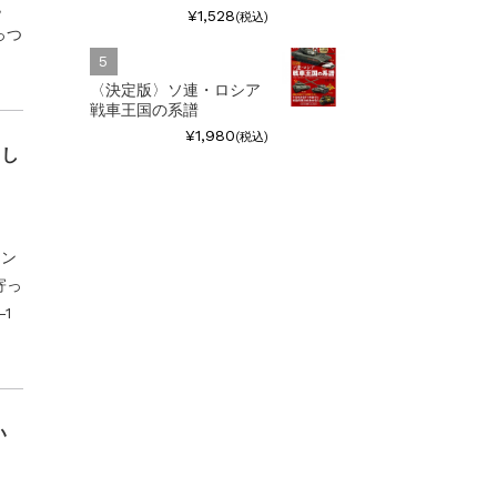
砲
¥1,528
(税込)
っつ
〈決定版〉ソ連・ロシア
戦車王国の系譜
¥1,980
(税込)
まし
ャン
寄っ
1
い