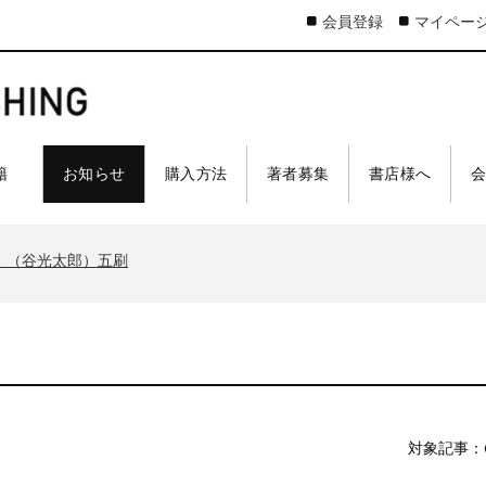
会員登録
マイペー
 籍
お知らせ
購入方法
著者募集
書店様へ
太郎）三刷
ア 戦車王国の系譜』（古是三春）六刷
』（谷光太郎）五刷
界大戦』（古峰文三）八刷
ジスティクスを軽視したのか』（谷光太郎）五刷
太郎）三刷
ア 戦車王国の系譜』（古是三春）六刷
』（谷光太郎）五刷
界大戦』（古峰文三）八刷
対象記事：
ジスティクスを軽視したのか』（谷光太郎）五刷