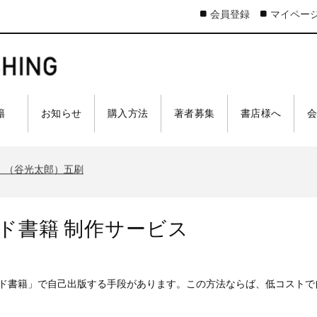
会員登録
マイペー
太郎）三刷
 籍
お知らせ
購入方法
著者募集
書店様へ
ア 戦車王国の系譜』（古是三春）六刷
』（谷光太郎）五刷
界大戦』（古峰文三）八刷
ジスティクスを軽視したのか』（谷光太郎）五刷
太郎）三刷
ンド書籍 制作サービス
ア 戦車王国の系譜』（古是三春）六刷
』（谷光太郎）五刷
界大戦』（古峰文三）八刷
ド書籍」で自己出版する手段があります。この方法ならば、低コストで
ジスティクスを軽視したのか』（谷光太郎）五刷
太郎）三刷