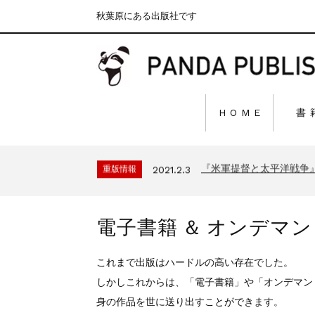
秋葉原にある出版社です
『F-2超入門』（関 賢
H O M E
書
重版情報
2020.12.18
『〈決定版〉ソ連・ロシ
重版情報
2021.3.25
『米軍提督と太平洋戦争
重版情報
2021.2.3
『「砲兵」から見た世
重版情報
2020.12.18
『日本陸海軍はなぜロ
重版情報
2020.12.18
『F-2超入門』（関 賢
重版情報
2020.12.18
電子書籍 ＆ オンデマ
『〈決定版〉ソ連・ロシ
重版情報
2021.3.25
『米軍提督と太平洋戦争
重版情報
2021.2.3
これまで出版はハードルの高い存在でした。
『「砲兵」から見た世
重版情報
2020.12.18
しかしこれからは、「電子書籍」や「オンデマン
『日本陸海軍はなぜロ
重版情報
2020.12.18
身の作品を世に送り出すことができます。
『F-2超入門』（関 賢
重版情報
2020.12.18