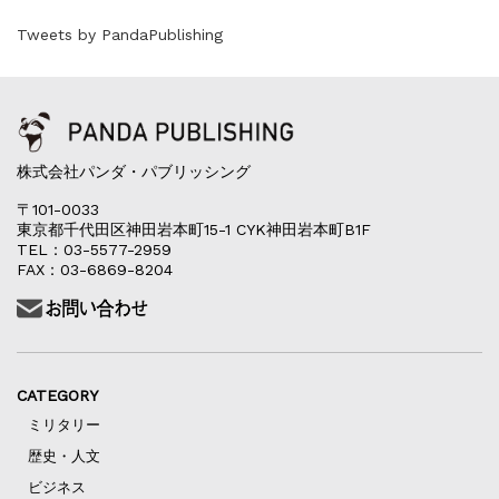
『F-2超入門』（関 賢太郎）三刷...
重版情報
2021.3.25
Tweets by PandaPublishing
『〈決定版〉ソ連・ロシア 戦車王国の系譜...
重版情報
2021.2.3
『米軍提督と太平洋戦争』（谷光太郎）五刷...
重版情報
2020.12.18
『「砲兵」から見た世界大戦』（古峰文三）...
株式会社パンダ・パブリッシング
重版情報
2020.12.18
〒101-0033
『日本陸海軍はなぜロジスティクスを軽視し...
東京都千代田区神田岩本町15-1 CYK神田岩本町B1F
重版情報
2020.12.18
TEL：03-5577-2959
FAX：03-6869-8204
『F-2超入門』（関 賢太郎）三刷...
CATEGORY
ミリタリー
歴史・人文
ビジネス