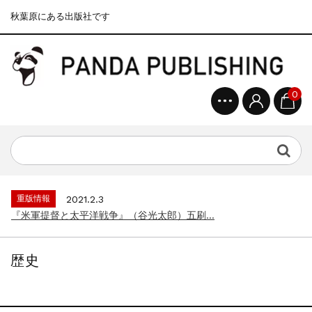
秋葉原にある出版社です
0
重版情報
2020.12.18
『F-2超入門』（関 賢太郎）三刷...
重版情報
2021.3.25
『〈決定版〉ソ連・ロシア 戦車王国の系譜...
重版情報
2021.2.3
『米軍提督と太平洋戦争』（谷光太郎）五刷...
重版情報
2020.12.18
『「砲兵」から見た世界大戦』（古峰文三）...
歴史
重版情報
2020.12.18
『日本陸海軍はなぜロジスティクスを軽視し...
重版情報
2020.12.18