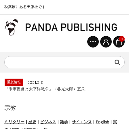
秋葉原にある出版社です
0
重版情報
2020.12.18
『F-2超入門』（関 賢太郎）三刷...
重版情報
2021.3.25
『〈決定版〉ソ連・ロシア 戦車王国の系譜...
重版情報
2021.2.3
『米軍提督と太平洋戦争』（谷光太郎）五刷...
重版情報
2020.12.18
『「砲兵」から見た世界大戦』（古峰文三）...
宗教
重版情報
2020.12.18
『日本陸海軍はなぜロジスティクスを軽視し...
ミリタリー
|
歴史
|
ビジネス
|
雑学
|
サイエンス
|
English
|
実
重版情報
2020.12.18