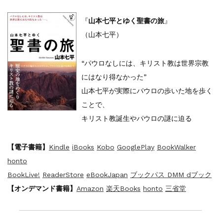
『
山本七平とゆく聖書の旅
』
（山本七平）
“パウロなしには、キリスト教は世界宗教
にはなり得なかった”
山本七平が実際にパウロの歩いた地を歩く
ことで、
キリスト教誕生やパウロの謎に迫る
【電子書籍】
Kindle
iBooks
Kobo
GooglePlay
BookWalker
honto
BookLive!
ReaderStore
eBookJapan
ブックパス DMM
dブック
【オンデマンド書籍】
Amazon
楽天Books
honto
三省堂