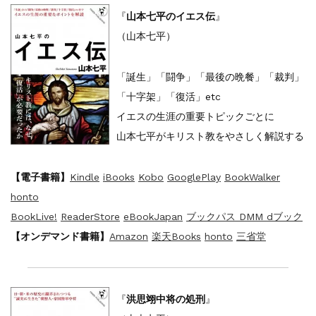
『
山本七平のイエス伝
』
（山本七平）
「誕生」「闘争」「最後の晩餐」「裁判」
「十字架」「復活」etc
イエスの生涯の重要トピックごとに
山本七平がキリスト教をやさしく解説する
【電子書籍】
Kindle
iBooks
Kobo
GooglePlay
BookWalker
honto
BookLive!
ReaderStore
eBookJapan
ブックパス DMM
dブック
【オンデマンド書籍】
Amazon
楽天Books
honto
三省堂
『
洪思翊中将の処刑
』