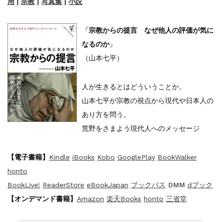
用
|
宗教
|
写真集
|
小説
『F-2超入門』（関 賢太郎）三刷...
重版情報
2021.3.25
『〈決定版〉ソ連・ロシア 戦車王国の系譜...
『
宗教からの提言 なぜ他人の評価が気に
重版情報
2021.2.3
なるのか
』
『米軍提督と太平洋戦争』（谷光太郎）五刷...
（山本七平）
重版情報
2020.12.18
『「砲兵」から見た世界大戦』（古峰文三）...
重版情報
2020.12.18
人が生きるとはどういうことか。
『日本陸海軍はなぜロジスティクスを軽視し...
山本七平が宗教の視点から現代や日本人の
重版情報
2020.12.18
あり方を問う。
『F-2超入門』（関 賢太郎）三刷...
荒野をさまよう現代人へのメッセージ
【電子書籍】
Kindle
iBooks
Kobo
GooglePlay
BookWalker
honto
BookLive!
ReaderStore
eBookJapan
ブックパス
DMM
dブック
【オンデマンド書籍】
Amazon
楽天Books
honto
三省堂