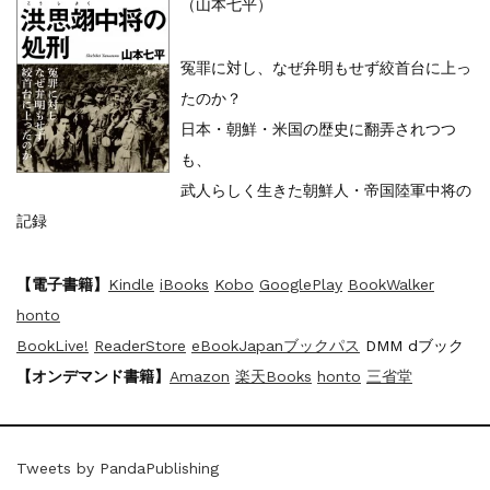
（山本七平）
冤罪に対し、なぜ弁明もせず絞首台に上っ
たのか？
日本・朝鮮・米国の歴史に翻弄されつつ
も、
武人らしく生きた朝鮮人・帝国陸軍中将の
記録
【電子書籍】
Kindle
iBooks
Kobo
GooglePlay
BookWalker
honto
BookLive!
ReaderStore
eBookJapan
ブックパス
DMM dブック
【オンデマンド書籍】
Amazon
楽天Books
honto
三省堂
Tweets by PandaPublishing