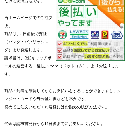
だける決済方法です。
『F-2超入門』（関 賢太郎）三刷...
重版情報
2021.3.25
『〈決定版〉ソ連・ロシア 戦車王国の系譜...
当ホームページでのご注文
重版情報
2021.2.3
後、
『米軍提督と太平洋戦争』（谷光太郎）五刷...
商品は、3日前後で弊社
重版情報
2020.12.18
（パンダ・パブリッシン
『「砲兵」から見た世界大戦』（古峰文三）...
グ）より発送します。
重版情報
2020.12.18
『日本陸海軍はなぜロジスティクスを軽視し...
請求書は、(株)キャッチボ
重版情報
2020.12.18
ールの運営する「後払い.com（ドットコム）」よりお送りしま
『F-2超入門』（関 賢太郎）三刷...
す。
商品の到着を確認してからお支払いをすることができますし、ク
レジットカードや身分証明書なども不要です。
初めてご注文いただくお客様にはお勧めの決済方法です。
代金は請求書発行から14日後までにお支払いください。