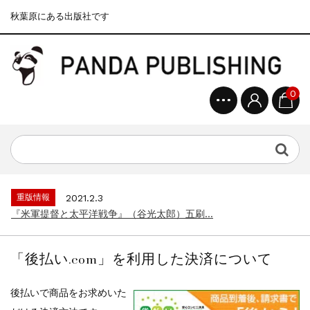
秋葉原にある出版社です
0
重版情報
2020.12.18
『F-2超入門』（関 賢太郎）三刷...
重版情報
2021.3.25
『〈決定版〉ソ連・ロシア 戦車王国の系譜...
重版情報
2021.2.3
『米軍提督と太平洋戦争』（谷光太郎）五刷...
重版情報
2020.12.18
『「砲兵」から見た世界大戦』（古峰文三）...
「後払い.com」を利用した決済について
重版情報
2020.12.18
『日本陸海軍はなぜロジスティクスを軽視し...
後払いで商品をお求めいた
重版情報
2020.12.18