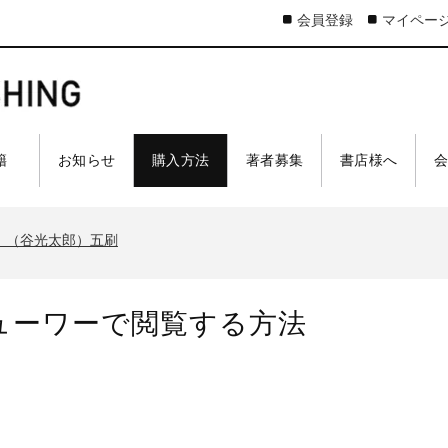
会員登録
マイペー
 籍
お知らせ
購入方法
著者募集
書店様へ
太郎）三刷
ア 戦車王国の系譜』（古是三春）六刷
』（谷光太郎）五刷
界大戦』（古峰文三）八刷
ジスティクスを軽視したのか』（谷光太郎）五刷
ューワーで閲覧する方法
太郎）三刷
ア 戦車王国の系譜』（古是三春）六刷
』（谷光太郎）五刷
界大戦』（古峰文三）八刷
ジスティクスを軽視したのか』（谷光太郎）五刷