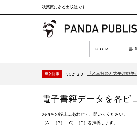
秋葉原にある出版社です
H O M E
書
『F-2超入門』（関 賢
重版情報
2020.12.18
『〈決定版〉ソ連・ロシ
重版情報
2021.3.25
『米軍提督と太平洋戦争
重版情報
2021.2.3
『「砲兵」から見た世
重版情報
2020.12.18
『日本陸海軍はなぜロ
重版情報
2020.12.18
電子書籍データを各ビ
『F-2超入門』（関 賢
重版情報
2020.12.18
『〈決定版〉ソ連・ロシ
重版情報
2021.3.25
お持ちの端末にあわせて、開いてください。
『米軍提督と太平洋戦争
重版情報
2021.2.3
（A）（B）（C）（D）を推奨します。
『「砲兵」から見た世
重版情報
2020.12.18
『日本陸海軍はなぜロ
重版情報
2020.12.18