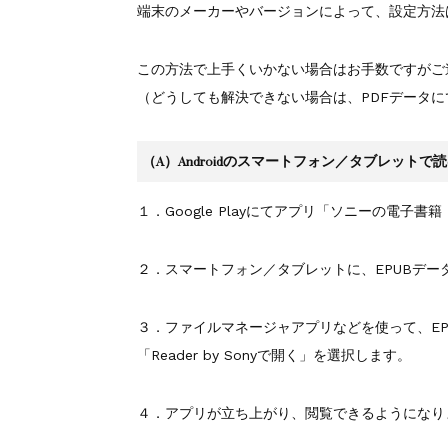
『F-2超入門』（関 賢
重版情報
2020.12.18
端末のメーカーやバージョンによって、設定方法
この方法で上手くいかない場合はお手数ですがご
（どうしても解決できない場合は、PDFデータ
（A）Androidのスマートフォン／タブレットで
１．Google Playにてアプリ「ソニーの電子書籍
２．スマートフォン／タブレットに、EPUBデー
３．ファイルマネージャアプリなどを使って、E
「Reader by Sonyで開く」を選択します。
４．アプリが立ち上がり、閲覧できるようになり