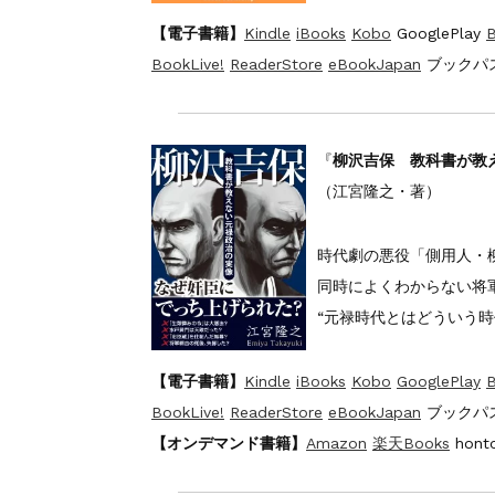
【電子書籍】
Kindle
iBooks
Kobo
GooglePlay
B
BookLive!
ReaderStore
eBookJapan
ブックパス
『
柳沢吉保 教科書が教
（江宮隆之・著）
時代劇の悪役「側用人・
同時によくわからない将
“元禄時代とはどういう時
【電子書籍】
Kindle
iBooks
Kobo
GooglePlay
B
BookLive!
ReaderStore
eBookJapan
ブックパス
【オンデマンド書籍】
Amazon
楽天Books
hont