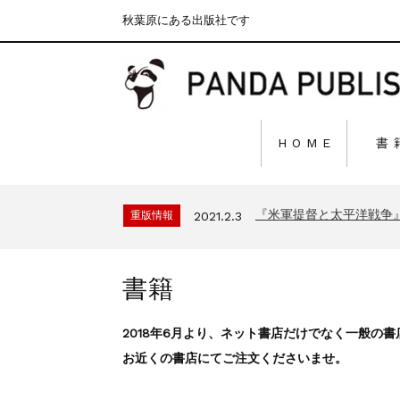
秋葉原にある出版社です
H O M E
書
『F-2超入門』（関 賢
重版情報
2020.12.18
『〈決定版〉ソ連・ロシ
重版情報
2021.3.25
『米軍提督と太平洋戦争
重版情報
2021.2.3
『「砲兵」から見た世
重版情報
2020.12.18
『日本陸海軍はなぜロ
重版情報
2020.12.18
書籍
『F-2超入門』（関 賢
重版情報
2020.12.18
『〈決定版〉ソ連・ロシ
重版情報
2021.3.25
2018年6月より、ネット書店だけでなく一般の
『米軍提督と太平洋戦争
重版情報
2021.2.3
お近くの書店にてご注文くださいませ。
『「砲兵」から見た世
重版情報
2020.12.18
『日本陸海軍はなぜロ
重版情報
2020.12.18