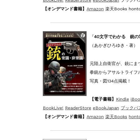
【オンデマンド書籍】
Amazon
楽天Books hont
『
40文字でわかる 銃の
（あかぎひろゆき・著）
元陸上自衛官が、銃にま
拳銃からアサルトライフ
写真・図134点掲載！
【電子書籍】
Kindle
iBoo
BookLive!
ReaderStore
eBookJapan
ブックパ
【オンデマンド書籍】
Amazon
楽天Books
hont