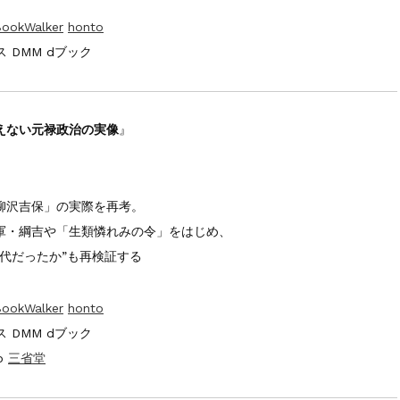
ookWalker
honto
 DMM dブック
えない元禄政治の実像
』
柳沢吉保」の実際を再考。
軍・綱吉や「生類憐れみの令」をはじめ、
代だったか”も再検証する
ookWalker
honto
 DMM dブック
o
三省堂