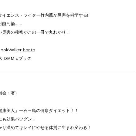
イエンス・ライター竹内薫が災害を科学する!!
射能汚染……
い災害の秘密がこの一冊で丸わかり！
ookWalker
honto
 DMM dブック
員会・著）
健康美人」一石三鳥の健康ダイエット！！
にも効果バツグン！
かり温めてキレイにやせる体質に生まれ変わる！