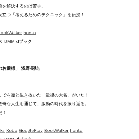
題を解決するのは苦手」
役立つ「考えるためのテクニック」を伝授！
ookWalker
honto
 DMM dブック
のお殿様」 浅野長勲
』
までを凛と生き抜いた「最後の大名」がいた！
数奇な人生を通じて、激動の時代を振り返る。
史！
ks
Kobo
GooglePlay
BookWalker
honto
 DMM dブック