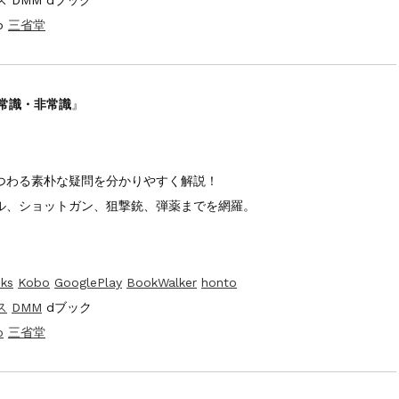
o
三省堂
常識・非常識
』
つわる素朴な疑問を分かりやすく解説！
ル、ショットガン、狙撃銃、弾薬までを網羅。
ks
Kobo
GooglePlay
BookWalker
honto
ス
DMM
dブック
o
三省堂