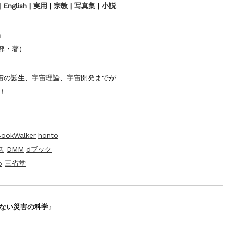
太郎）三刷
|
English
|
実用
|
宗教
|
写真集
|
小説
』
編集部・著）
宙の誕生、宇宙理論、宇宙開発までが
！
ookWalker
honto
ス
DMM
dブック
o
三省堂
らない災害の科学
』