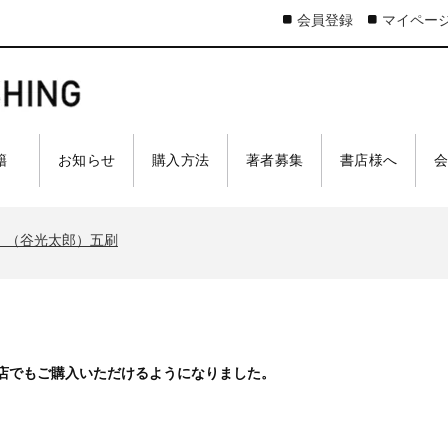
会員登録
マイペー
 籍
お知らせ
購入方法
著者募集
書店様へ
太郎）三刷
ア 戦車王国の系譜』（古是三春）六刷
』（谷光太郎）五刷
界大戦』（古峰文三）八刷
ジスティクスを軽視したのか』（谷光太郎）五刷
太郎）三刷
ア 戦車王国の系譜』（古是三春）六刷
書店でもご購入いただけるようになりました。
』（谷光太郎）五刷
界大戦』（古峰文三）八刷
ジスティクスを軽視したのか』（谷光太郎）五刷