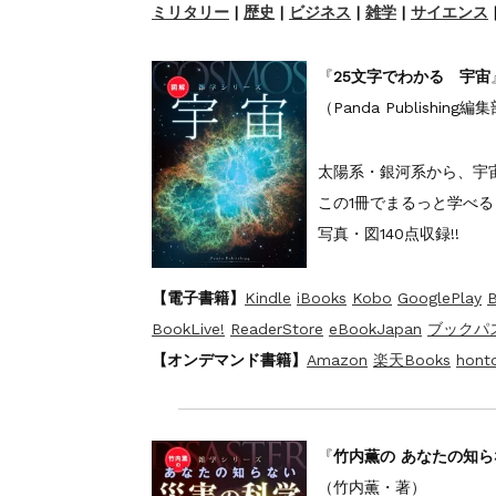
『F-2超入門』（関 賢
重版情報
2020.12.18
ミリタリー
|
歴史
|
ビジネス
|
雑学
|
サイエンス
『
25文字でわかる 宇宙
（Panda Publishing
太陽系・銀河系から、宇
この1冊でまるっと学べる
写真・図140点収録!!
【電子書籍】
Kindle
iBooks
Kobo
GooglePlay
B
BookLive!
ReaderStore
eBookJapan
ブックパ
【オンデマンド書籍】
Amazon
楽天Books
hont
『
竹内薫の あなたの知
（竹内薫・著）