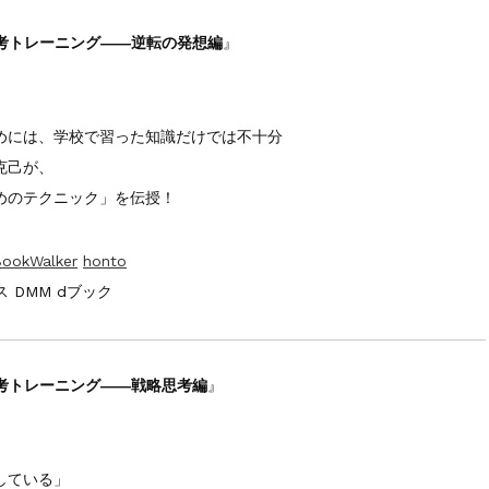
思考トレーニング
――逆転の発想編
』
めには、学校で習った知識だけでは不十分
克己が、
めのテクニック」を伝授！
ookWalker
honto
 DMM dブック
思考トレーニング――
戦略思考編
』
している」