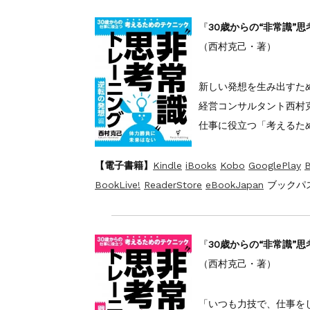
『
30歳からの“非常識”
（西村克己・著）
新しい発想を生み出すた
経営コンサルタント西村
仕事に役立つ「考えるた
【電子書籍】
Kindle
iBooks
Kobo
GooglePlay
B
BookLive!
ReaderStore
eBookJapan
ブックパス
『
30歳からの“非常識”
（西村克己・著）
「いつも力技で、仕事を