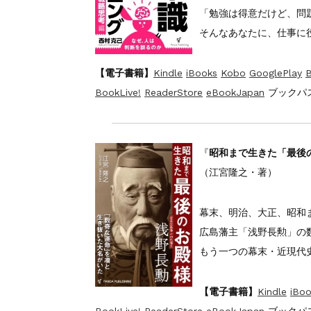
「勉強は得意だけど、問
そんなあなたに、仕事に
【電子書籍】
Kindle
iBooks
Kobo
GooglePlay
B
BookLive!
ReaderStore
eBookJapan
ブックパス
『
昭和まで生きた「最後
（江宮隆之・著）
幕末、明治、大正、昭和
広島藩主「浅野長勲」の
もう一つの幕末・近現代
【電子書籍】
Kindle
iBoo
BookLive!
ReaderStore
eBookJapan
ブックパス