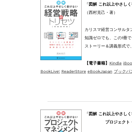
『
図解 これ以上やさしく
（西村克己・著）
カリスマ経営コンサルタン
知識ゼロでも、この1冊
ストーリー＆講義形式で、
【電子書籍】
Kindle
iBoo
BookLive!
ReaderStore
eBookJapan
ブックパ
『
図解 これ以上やさし
プロジェクト・マネ