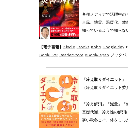
各種メディアで活躍中のサ
台風、地震、温暖化、放
知っているようで知らな
【電子書籍】
Kindle
iBooks
Kobo
GooglePlay
B
BookLive!
ReaderStore
eBookJapan
ブックパス
『
冷え取りダイエット
』
（冷え取りダイエット委
「冷え解消」「減量」「
基礎代謝、冷え性の解消
寒い秋冬こそ、体をしっ