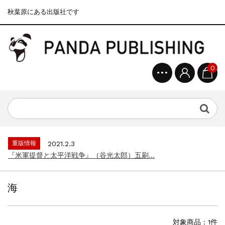
秋葉原にある出版社です
0
重版情報
2020.12.18
『F-2超入門』（関 賢太郎）三刷...
重版情報
2021.3.25
『〈決定版〉ソ連・ロシア 戦車王国の系譜...
重版情報
2021.2.3
『米軍提督と太平洋戦争』（谷光太郎）五刷...
重版情報
2020.12.18
『「砲兵」から見た世界大戦』（古峰文三）...
海
重版情報
2020.12.18
『日本陸海軍はなぜロジスティクスを軽視し...
重版情報
2020.12.18
対象商品：1件