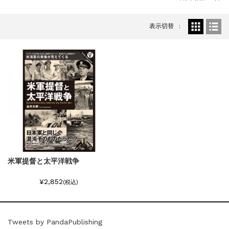
『F-2超入門』（関 賢太郎）三刷...
重版情報
2021.3.25
表示切替
『〈決定版〉ソ連・ロシア 戦車王国の系譜...
重版情報
2021.2.3
『米軍提督と太平洋戦争』（谷光太郎）五刷...
重版情報
2020.12.18
『「砲兵」から見た世界大戦』（古峰文三）...
重版情報
2020.12.18
『日本陸海軍はなぜロジスティクスを軽視し...
重版情報
2020.12.18
『F-2超入門』（関 賢太郎）三刷...
米軍提督と太平洋戦争
¥2,852
(税込)
Tweets by PandaPublishing