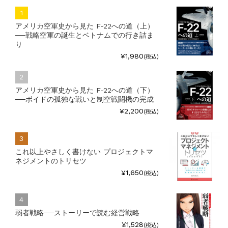
アメリカ空軍史から見た F-22への道（上）
──戦略空軍の誕生とベトナムでの行き詰ま
り
¥1,980
(税込)
アメリカ空軍史から見た F-22への道（下）
──ボイドの孤独な戦いと制空戦闘機の完成
¥2,200
(税込)
これ以上やさしく書けない プロジェクトマ
ネジメントのトリセツ
¥1,650
(税込)
弱者戦略──ストーリーで読む経営戦略
¥1,528
(税込)