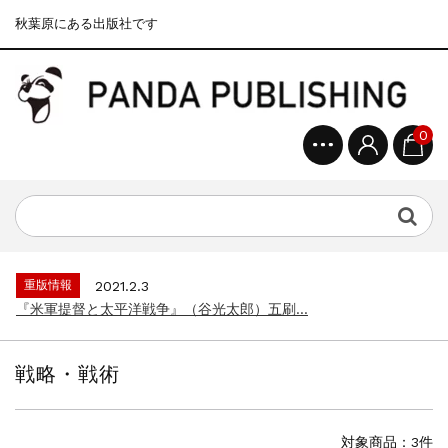
秋葉原にある出版社です
0
重版情報
2020.12.18
『F-2超入門』（関 賢太郎）三刷...
重版情報
2021.3.25
『〈決定版〉ソ連・ロシア 戦車王国の系譜...
重版情報
2021.2.3
『米軍提督と太平洋戦争』（谷光太郎）五刷...
重版情報
2020.12.18
『「砲兵」から見た世界大戦』（古峰文三）...
戦略・戦術
重版情報
2020.12.18
『日本陸海軍はなぜロジスティクスを軽視し...
重版情報
2020.12.18
対象商品：3件