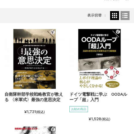
『F-2超入門』（関 賢太郎）三刷...
重版情報
2021.3.25
表示切替
『〈決定版〉ソ連・ロシア 戦車王国の系譜...
重版情報
2021.2.3
『米軍提督と太平洋戦争』（谷光太郎）五刷...
重版情報
2020.12.18
『「砲兵」から見た世界大戦』（古峰文三）...
重版情報
2020.12.18
『日本陸海軍はなぜロジスティクスを軽視し...
重版情報
2020.12.18
『F-2超入門』（関 賢太郎）三刷...
自衛隊幹部学校戦略教官が教え
ドイツ電撃戦に学ぶ OODAル
る 〈米軍式〉最強の意思決定
ープ「超」入門
お勧め商品
¥1,731
(税込)
¥1,528
(税込)