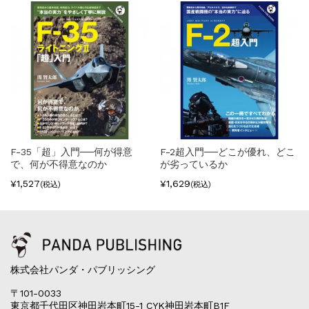
F-35「超」入門──何が得意
F-2超入門──どこが優れ、どこ
で、何が不得意なのか
が劣っているか
¥1,527
¥1,629
(税込)
(税込)
株式会社パンダ・パブリッシング
〒101-0033
東京都千代田区神田岩本町15-1 CYK神田岩本町B1F