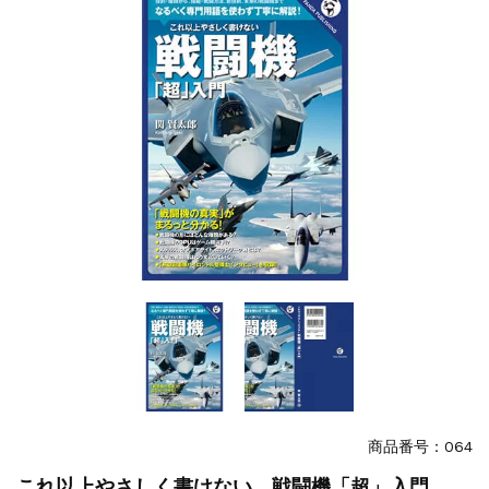
『F-2超入門』（関 賢太郎）三刷...
重版情報
2021.3.25
『〈決定版〉ソ連・ロシア 戦車王国の系譜...
重版情報
2021.2.3
『米軍提督と太平洋戦争』（谷光太郎）五刷...
重版情報
2020.12.18
『「砲兵」から見た世界大戦』（古峰文三）...
重版情報
2020.12.18
『日本陸海軍はなぜロジスティクスを軽視し...
重版情報
2020.12.18
『F-2超入門』（関 賢太郎）三刷...
商品番号：064
これ以上やさしく書けない 戦闘機「超」入門