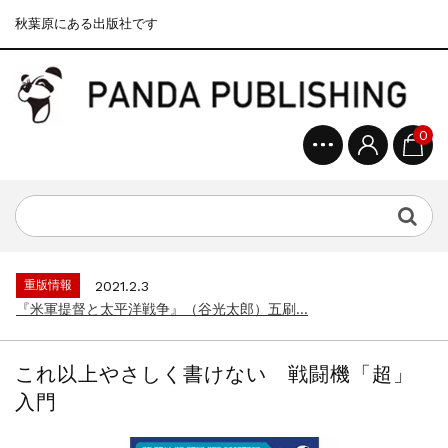
秋葉原にある出版社です
0
重版情報
2020.12.18
『F-2超入門』（関 賢太郎）三刷...
重版情報
2021.3.25
『〈決定版〉ソ連・ロシア 戦車王国の系譜...
重版情報
2021.2.3
『米軍提督と太平洋戦争』（谷光太郎）五刷...
重版情報
2020.12.18
『「砲兵」から見た世界大戦』（古峰文三）...
これ以上やさしく書けない 戦闘機「超」
重版情報
2020.12.18
入門
『日本陸海軍はなぜロジスティクスを軽視し...
重版情報
2020.12.18