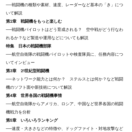
──戦闘機の種類や素材、速度、レーダーなど基本の「き」につ
いて解説
第2章 戦闘機をもっと楽しむ
──戦闘機パイロットはどう育成される？ 空中戦がどう行なわ
れるか？など製造や運用などについても解説
特集 日本の戦闘機部隊
──航空自衛隊の戦闘機パイロットや検査隊員に、任務内容につ
いてインビュー
第3章 21世紀型戦闘機
──ネットワーク能力とは何か？ ステルスとは何か？など戦闘
機のソフト面や新技術について解説
第4章 世界各国の戦闘機事情
──航空自衛隊からアメリカ、ロシア、中国など世界各国の戦闘
機戦力を分析
第5章 いろいろランキング
──速度・大きさなどの特徴や、ドッグファイト・対地攻撃など