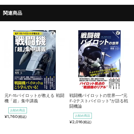
関連商品
元F-15パイロットが教える 戦闘
戦闘機パイロットの世界──“元
機「超」集中講義
F-2テストパイロット”が語る戦
闘機論
お勧め商品
¥1,760
お勧め商品
(税込)
¥2,016
(税込)