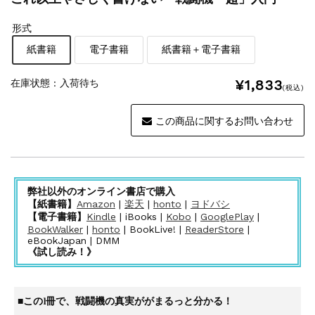
形式
紙書籍
電子書籍
紙書籍＋電子書籍
¥1,833
在庫状態 :
入荷待ち
(税込)
この商品に関するお問い合わせ
弊社以外のオンライン書店で購入
【紙書籍】
Amazon
|
楽天
|
honto
|
ヨドバシ
【電子書籍】
Kindle
| iBooks |
Kobo
|
GooglePlay
|
BookWalker
|
honto
| BookLive! |
ReaderStore
|
eBookJapan | DMM
《試し読み！》
■この1冊で、戦闘機の真実ががまるっと分かる！