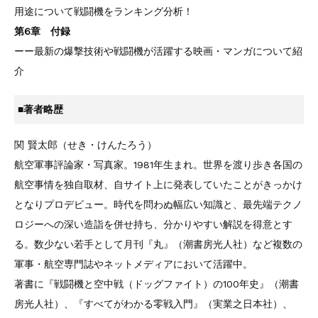
用途について戦闘機をランキング分析！
第6章 付録
ーー最新の爆撃技術や戦闘機が活躍する映画・マンガについて紹
介
■著者略歴
関 賢太郎（せき・けんたろう）
航空軍事評論家・写真家。1981年生まれ。世界を渡り歩き各国の
航空事情を独自取材、自サイト上に発表していたことがきっかけ
となりプロデビュー。時代を問わぬ幅広い知識と、最先端テクノ
ロジーへの深い造詣を併せ持ち、分かりやすい解説を得意とす
る。数少ない若手として月刊『丸』（潮書房光人社）など複数の
軍事・航空専門誌やネットメディアにおいて活躍中。
著書に『戦闘機と空中戦（ドッグファイト）の100年史』（潮書
房光人社）、『すべてがわかる零戦入門』（実業之日本社）、