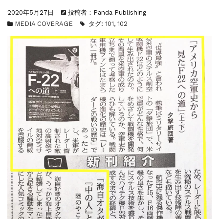
『F-2超入門』（関 賢太郎）三刷...
2020年5月27日
投稿者：Panda Publishing
重版情報
2021.3.25
MEDIA COVERAGE
タグ:
101
,
102
『〈決定版〉ソ連・ロシア 戦車王国の系譜...
重版情報
2021.2.3
『米軍提督と太平洋戦争』（谷光太郎）五刷...
重版情報
2020.12.18
『「砲兵」から見た世界大戦』（古峰文三）...
重版情報
2020.12.18
『日本陸海軍はなぜロジスティクスを軽視し...
重版情報
2020.12.18
『F-2超入門』（関 賢太郎）三刷...