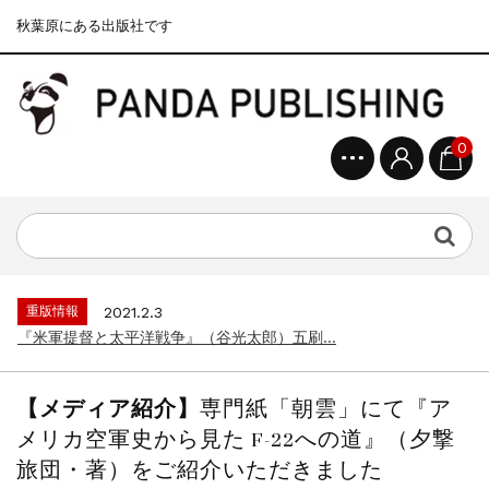
秋葉原にある出版社です
0
重版情報
2020.12.18
『F-2超入門』（関 賢太郎）三刷...
重版情報
2021.3.25
『〈決定版〉ソ連・ロシア 戦車王国の系譜...
重版情報
2021.2.3
『米軍提督と太平洋戦争』（谷光太郎）五刷...
重版情報
2020.12.18
『「砲兵」から見た世界大戦』（古峰文三）...
【メディア紹介】
専門紙「朝雲」にて『ア
重版情報
2020.12.18
メリカ空軍史から見た F-22への道』（夕撃
『日本陸海軍はなぜロジスティクスを軽視し...
旅団・著）をご紹介いただきました
重版情報
2020.12.18