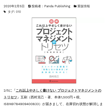
『F-2超入門』（関 賢太郎）三刷...
2020年2月5日
投稿者：Panda Publishing
重版情報
重版情報
2021.3.25
タグ:
010
『〈決定版〉ソ連・ロシア 戦車王国の系譜...
重版情報
2021.2.3
『米軍提督と太平洋戦争』（谷光太郎）五刷...
重版情報
2020.12.18
『「砲兵」から見た世界大戦』（古峰文三）...
重版情報
2020.12.18
『日本陸海軍はなぜロジスティクスを軽視し...
重版情報
2020.12.18
『F-2超入門』（関 賢太郎）三刷...
2/5に『
これ以上やさしく書けない プロジェクトマネジメントの
トリセツ
』五刷（西村克己・著、本体1,500円＋税、
ISBN9784909400833）が届きまして、在庫切れ状態が解消しま