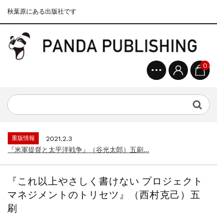
秋葉原にある出版社です
0
重版情報
2020.12.18
『F-2超入門』（関 賢太郎）三刷...
重版情報
2021.3.25
『〈決定版〉ソ連・ロシア 戦車王国の系譜...
重版情報
2021.2.3
『米軍提督と太平洋戦争』（谷光太郎）五刷...
重版情報
2020.12.18
『「砲兵」から見た世界大戦』（古峰文三）...
『これ以上やさしく書けない プロジェクト
重版情報
2020.12.18
マネジメントのトリセツ』（西村克己）五
『日本陸海軍はなぜロジスティクスを軽視し...
刷
重版情報
2020.12.18