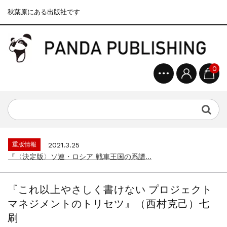
秋葉原にある出版社です
0
重版情報
2020.12.18
『F-2超入門』（関 賢太郎）三刷...
重版情報
2021.3.25
『〈決定版〉ソ連・ロシア 戦車王国の系譜...
重版情報
2021.2.3
『米軍提督と太平洋戦争』（谷光太郎）五刷...
『これ以上やさしく書けない プロジェクト
重版情報
2020.12.18
マネジメントのトリセツ』（西村克己）七
『「砲兵」から見た世界大戦』（古峰文三）...
刷
重版情報
2020.12.18