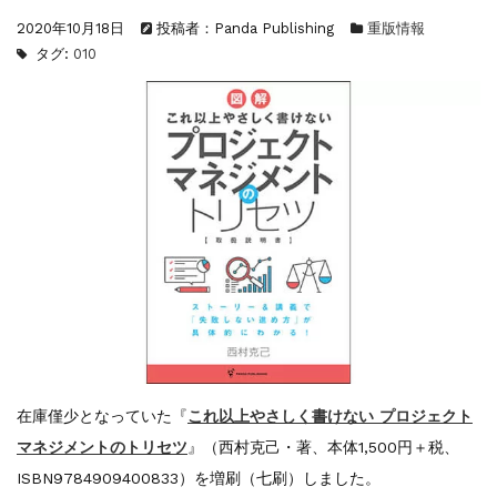
『日本陸海軍はなぜロジスティクスを軽視し...
2020年10月18日
投稿者：Panda Publishing
重版情報
重版情報
2020.12.18
タグ:
010
『F-2超入門』（関 賢太郎）三刷...
重版情報
2021.3.25
『〈決定版〉ソ連・ロシア 戦車王国の系譜...
重版情報
2021.2.3
『米軍提督と太平洋戦争』（谷光太郎）五刷...
重版情報
2020.12.18
『「砲兵」から見た世界大戦』（古峰文三）...
重版情報
2020.12.18
『日本陸海軍はなぜロジスティクスを軽視し...
重版情報
2020.12.18
『F-2超入門』（関 賢太郎）三刷...
在庫僅少となっていた『
これ以上やさしく書けない プロジェクト
マネジメントのトリセツ
』（西村克己・著、本体1,500円＋税、
ISBN9784909400833）を増刷（七刷）しました。