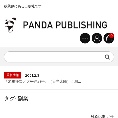
秋葉原にある出版社です
0
重版情報
2020.12.18
『F-2超入門』（関 賢太郎）三刷...
重版情報
2021.3.25
『〈決定版〉ソ連・ロシア 戦車王国の系譜...
重版情報
2021.2.3
『米軍提督と太平洋戦争』（谷光太郎）五刷...
重版情報
2020.12.18
『「砲兵」から見た世界大戦』（古峰文三）...
タグ:
副業
重版情報
2020.12.18
『日本陸海軍はなぜロジスティクスを軽視し...
重版情報
2020.12.18
対象記事：1件