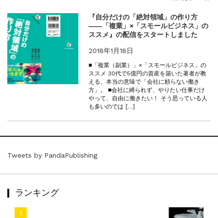
『F-2超入門』（関 賢太郎）三刷...
重版情報
2021.3.25
『自分だけの「絶対領域」の作り方
――「複業」×「スモールビジネス」の
『〈決定版〉ソ連・ロシア 戦車王国の系譜...
ススメ』の配信をスタートしました
重版情報
2021.2.3
『米軍提督と太平洋戦争』（谷光太郎）五刷...
2018年1月18日
重版情報
2020.12.18
■「複業（副業）」×「スモールビジネス」の
『「砲兵」から見た世界大戦』（古峰文三）...
ススメ 30代で5億円の資産を築いた著者が教
える、本当の意味で「会社に頼らない働き
重版情報
2020.12.18
方」。 ■会社に縛られず、やりたい仕事だけ
『日本陸海軍はなぜロジスティクスを軽視し...
やって、自由に働きたい！ そう思っている人
も多いのでは […]
重版情報
2020.12.18
『F-2超入門』（関 賢太郎）三刷...
Tweets by PandaPublishing
ランキング