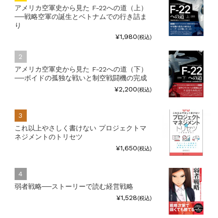
アメリカ空軍史から見た F-22への道（上）
──戦略空軍の誕生とベトナムでの行き詰ま
り
¥1,980
(税込)
アメリカ空軍史から見た F-22への道（下）
──ボイドの孤独な戦いと制空戦闘機の完成
¥2,200
(税込)
これ以上やさしく書けない プロジェクトマ
ネジメントのトリセツ
¥1,650
(税込)
弱者戦略──ストーリーで読む経営戦略
¥1,528
(税込)