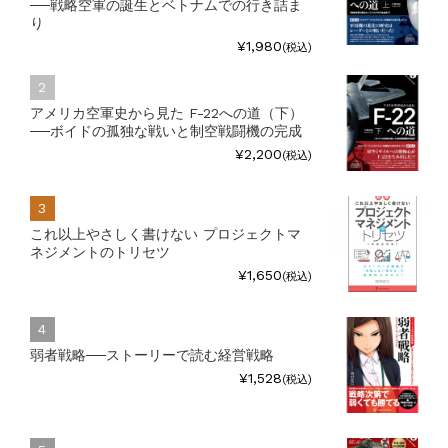
──戦略空軍の誕生とベトナムでの行き詰ま
り
¥1,980
(税込)
アメリカ空軍史から見た F-22への道（下）
──ボイドの孤独な戦いと制空戦闘機の完成
¥2,200
(税込)
これ以上やさしく書けない プロジェクトマ
ネジメントのトリセツ
¥1,650
(税込)
弱者戦略──ストーリーで読む経営戦略
¥1,528
(税込)