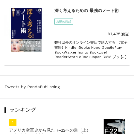
『F-2超入門』（関 賢太郎）三刷...
重版情報
2021.3.25
深く考えるための 最強のノート術
『〈決定版〉ソ連・ロシア 戦車王国の系譜...
お勧め商品
重版情報
2021.2.3
『米軍提督と太平洋戦争』（谷光太郎）五刷...
¥1,425
(税込)
重版情報
2020.12.18
弊社以外のオンライン書店で購入する 【電子
『「砲兵」から見た世界大戦』（古峰文三）...
書籍】Kindle iBooks Kobo GooglePlay
重版情報
2020.12.18
BookWalker honto BookLive!
ReaderStore eBookJapan DMM ブッ […]
『日本陸海軍はなぜロジスティクスを軽視し...
重版情報
2020.12.18
『F-2超入門』（関 賢太郎）三刷...
Tweets by PandaPublishing
ランキング
アメリカ空軍史から見た F-22への道（上）