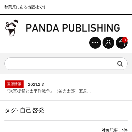
秋葉原にある出版社です
0
重版情報
2020.12.18
『F-2超入門』（関 賢太郎）三刷...
重版情報
2021.3.25
『〈決定版〉ソ連・ロシア 戦車王国の系譜...
重版情報
2021.2.3
『米軍提督と太平洋戦争』（谷光太郎）五刷...
重版情報
2020.12.18
『「砲兵」から見た世界大戦』（古峰文三）...
タグ:
自己啓発
重版情報
2020.12.18
『日本陸海軍はなぜロジスティクスを軽視し...
重版情報
2020.12.18
対象記事：1件