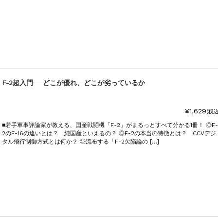
F-2超入門──どこが優れ、どこが劣っているか
¥1,629
(税込
■若手軍事評論家が教える、国産戦闘機「F-2」がまるっとすべて分かる1冊！ ◎F-
2のF-16の違いとは？ 純国産といえるの？ ◎F-2の本当の特徴とは？ CCVデジ
タル飛行制御方式とは何か？ ◎流布する「F-2欠陥論の […]