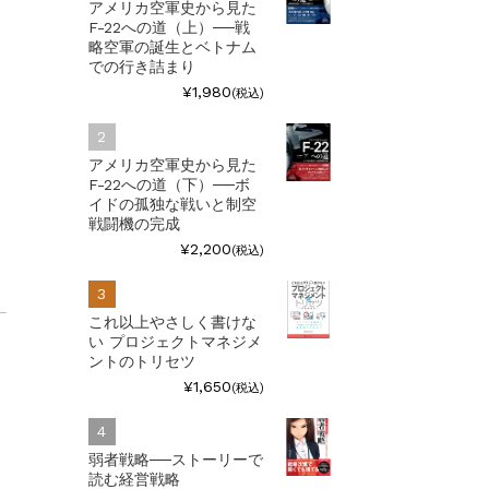
アメリカ空軍史から見た
F-22への道（上）──戦
略空軍の誕生とベトナム
での行き詰まり
¥1,980
(税込)
アメリカ空軍史から見た
F-22への道（下）──ボ
イドの孤独な戦いと制空
戦闘機の完成
¥2,200
(税込)
これ以上やさしく書けな
い プロジェクトマネジメ
ントのトリセツ
¥1,650
(税込)
弱者戦略──ストーリーで
読む経営戦略