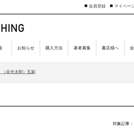
会員登録
マイペー
 籍
お知らせ
購入方法
著者募集
書店様へ
太郎）三刷
ア 戦車王国の系譜』（古是三春）六刷
』（谷光太郎）五刷
界大戦』（古峰文三）八刷
ジスティクスを軽視したのか』（谷光太郎）五刷
太郎）三刷
ア 戦車王国の系譜』（古是三春）六刷
』（谷光太郎）五刷
界大戦』（古峰文三）八刷
対象記事：
ジスティクスを軽視したのか』（谷光太郎）五刷