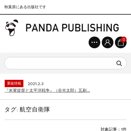
秋葉原にある出版社です
0
重版情報
2020.12.18
『F-2超入門』（関 賢太郎）三刷...
重版情報
2021.3.25
『〈決定版〉ソ連・ロシア 戦車王国の系譜...
重版情報
2021.2.3
『米軍提督と太平洋戦争』（谷光太郎）五刷...
重版情報
2020.12.18
『「砲兵」から見た世界大戦』（古峰文三）...
タグ:
航空自衛隊
重版情報
2020.12.18
『日本陸海軍はなぜロジスティクスを軽視し...
重版情報
2020.12.18
対象記事：1件