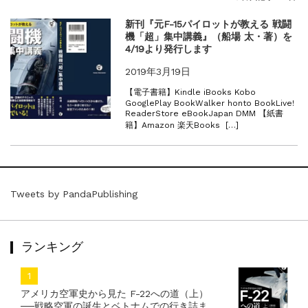
『F-2超入門』（関 賢太郎）三刷...
重版情報
2021.3.25
新刊『元F-15パイロットが教える 戦闘
機「超」集中講義』（船場 太・著）を
『〈決定版〉ソ連・ロシア 戦車王国の系譜...
4/19より発行します
重版情報
2021.2.3
『米軍提督と太平洋戦争』（谷光太郎）五刷...
2019年3月19日
重版情報
2020.12.18
【電子書籍】Kindle iBooks Kobo
『「砲兵」から見た世界大戦』（古峰文三）...
GooglePlay BookWalker honto BookLive!
ReaderStore eBookJapan DMM 【紙書
重版情報
2020.12.18
籍】Amazon 楽天Books […]
『日本陸海軍はなぜロジスティクスを軽視し...
重版情報
2020.12.18
『F-2超入門』（関 賢太郎）三刷...
Tweets by PandaPublishing
ランキング
アメリカ空軍史から見た F-22への道（上）
──戦略空軍の誕生とベトナムでの行き詰ま