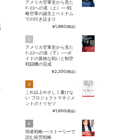
アメリカ空軍史から見た
F-22への道（上）──戦
略空軍の誕生とベトナム
での行き詰まり
に
¥1,980
(税込)
西
アメリカ空軍史から見た
F-22への道（下）──ボ
イドの孤独な戦いと制空
戦闘機の完成
¥2,200
(税込)
これ以上やさしく書けな
い プロジェクトマネジメ
ントのトリセツ
¥1,650
(税込)
弱者戦略──ストーリーで
読む経営戦略