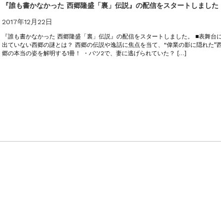
太郎）三刷
『誰も書かなかった 西郷隆盛「裏」伝説』の配信をスタートしました
2017年12月22日
『誰も書かなかった 西郷隆盛「裏」伝説』の配信をスタートしました。 ■表舞台
出ていない西郷の謎とは？ 西郷の伝説や逸話に焦点を当て、“偉業の影に隠れた”
郷の本当の姿を解明する1冊！ ・バツ2で、妻に逃げられていた？ […]