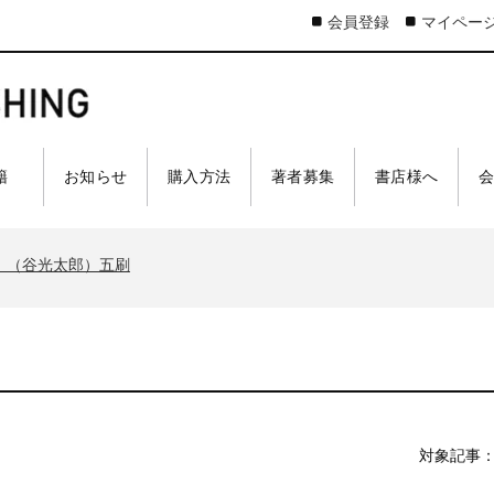
会員登録
マイペー
 籍
お知らせ
購入方法
著者募集
書店様へ
太郎）三刷
ア 戦車王国の系譜』（古是三春）六刷
』（谷光太郎）五刷
界大戦』（古峰文三）八刷
ジスティクスを軽視したのか』（谷光太郎）五刷
太郎）三刷
ア 戦車王国の系譜』（古是三春）六刷
』（谷光太郎）五刷
界大戦』（古峰文三）八刷
対象記事：
ジスティクスを軽視したのか』（谷光太郎）五刷