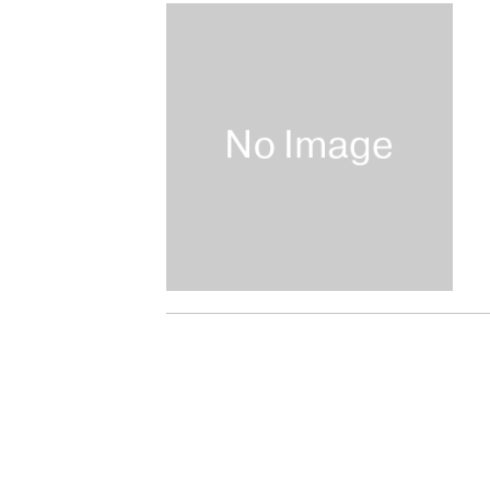
『F-2超入門』（関 賢
重版情報
2020.12.18