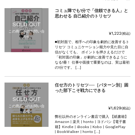
『F-2超入門』（関 賢太郎）三刷...
重版情報
2021.3.25
コミュ障でも1分で「信頼できる人」と
思わせる 自己紹介のトリセツ
『〈決定版〉ソ連・ロシア 戦車王国の系譜...
重版情報
2021.2.3
SOLD OUT
『米軍提督と太平洋戦争』（谷光太郎）五刷...
この商品へのお問い合
¥1,222
(税込)
わせ
重版情報
2020.12.18
■初対面で、相手への印象を劇的に改善するト
『「砲兵」から見た世界大戦』（古峰文三）...
リセツ コミュニケーション能力や見た目に自
重版情報
2020.12.18
信がなくても、 ポイントを押さえるだけで
「初対面の印象」が劇的に改善できるように
『日本陸海軍はなぜロジスティクスを軽視し...
なる1冊！ 仕事や面接で重要なのは、実は最初
重版情報
2020.12.18
の1分です。 […]
『F-2超入門』（関 賢太郎）三刷...
任せ方のトリセツ──［パターン別］困
った部下こそ戦力にできる
SOLD OUT
この商品へのお問い合
¥1,629
(税込)
わせ
弊社以外のオンライン書店で購入 【紙書籍】
Amazon | 楽天 | honto | ヨドバシ【電子書
籍】Kindle | iBooks | Kobo | GooglePlay
| BookWalker | honto […]