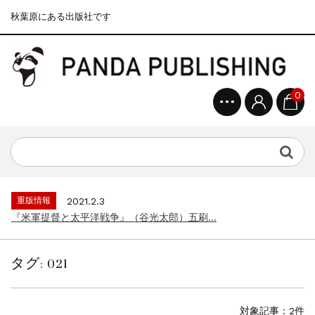
秋葉原にある出版社です
0
重版情報
2020.12.18
『F-2超入門』（関 賢太郎）三刷...
重版情報
2021.3.25
『〈決定版〉ソ連・ロシア 戦車王国の系譜...
重版情報
2021.2.3
『米軍提督と太平洋戦争』（谷光太郎）五刷...
重版情報
2020.12.18
『「砲兵」から見た世界大戦』（古峰文三）...
タグ:
021
重版情報
2020.12.18
『日本陸海軍はなぜロジスティクスを軽視し...
重版情報
2020.12.18
対象記事：2件