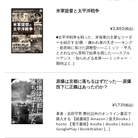
『F-2超入門』（関 賢太郎）三刷...
重版情報
2021.3.25
米軍提督と太平洋戦争
『〈決定版〉ソ連・ロシア 戦車王国の系譜...
重版情報
2021.2.3
¥2,852
(税込)
『米軍提督と太平洋戦争』（谷光太郎）五刷...
■太平洋戦争を戦った、米海軍の主要なリーダ
重版情報
2020.12.18
ーを紹介する1冊 ・嫌われ者の天才――キング
『「砲兵」から見た世界大戦』（古峰文三）...
・処世術に長けた調整型――ニミッツ ・平凡
とされながら実戦で結果を残した――スプル
重版情報
2020.12.18
ーアンス ・知られざる名将――ミッチャー ・
『日本陸海軍はなぜロジスティクスを軽視し...
期待は […]
重版情報
2020.12.18
『F-2超入門』（関 賢太郎）三刷...
原爆は京都に落ちるはずだった──原爆
投下に正義はあったのか？
¥1,731
(税込)
著者：吉田守男 弊社以外のオンライン書店で
購入する 【紙書籍】Amazon | 楽天Books |
honto 【電子書籍】Kindle | iBooks | Kobo |
GooglePlay | BookWalker […]