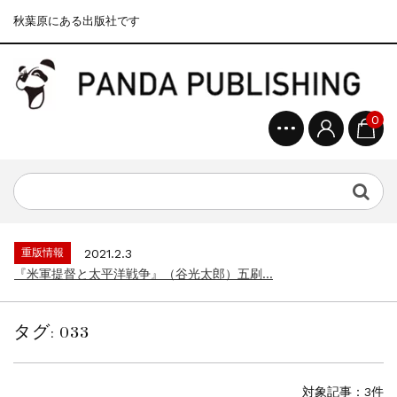
秋葉原にある出版社です
0
重版情報
2020.12.18
『F-2超入門』（関 賢太郎）三刷...
重版情報
2021.3.25
『〈決定版〉ソ連・ロシア 戦車王国の系譜...
重版情報
2021.2.3
『米軍提督と太平洋戦争』（谷光太郎）五刷...
重版情報
2020.12.18
『「砲兵」から見た世界大戦』（古峰文三）...
タグ:
033
重版情報
2020.12.18
『日本陸海軍はなぜロジスティクスを軽視し...
重版情報
2020.12.18
対象記事：3件