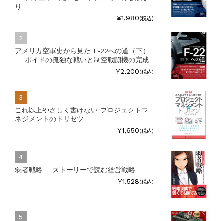
り
¥1,980
(税込)
アメリカ空軍史から見た F-22への道（下）
──ボイドの孤独な戦いと制空戦闘機の完成
¥2,200
(税込)
これ以上やさしく書けない プロジェクトマ
ネジメントのトリセツ
¥1,650
(税込)
弱者戦略──ストーリーで読む経営戦略
¥1,528
(税込)