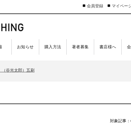
会員登録
マイペー
 籍
お知らせ
購入方法
著者募集
書店様へ
太郎）三刷
ア 戦車王国の系譜』（古是三春）六刷
』（谷光太郎）五刷
界大戦』（古峰文三）八刷
ジスティクスを軽視したのか』（谷光太郎）五刷
太郎）三刷
ア 戦車王国の系譜』（古是三春）六刷
』（谷光太郎）五刷
界大戦』（古峰文三）八刷
対象記事：
ジスティクスを軽視したのか』（谷光太郎）五刷