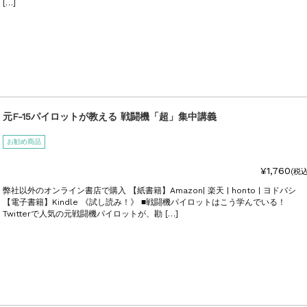
[…]
元F-15パイロットが教える 戦闘機「超」集中講義
お勧め商品
¥1,760
(税込
弊社以外のオンライン書店で購入 【紙書籍】Amazon| 楽天 | honto | ヨドバシ
【電子書籍】Kindle 《試し読み！》 ■戦闘機パイロットはこう学んでいる！
Twitterで人気の元戦闘機パイロットが、勘 […]