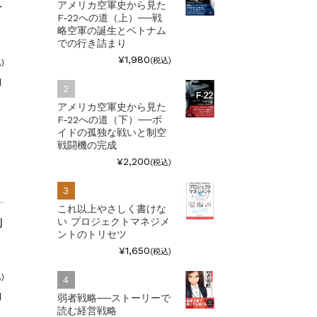
アメリカ空軍史から見た
ナ
F-22への道（上）──戦
略空軍の誕生とベトナム
での行き詰まり
¥1,980
(税込)
)
|
アメリカ空軍史から見た
F-22への道（下）──ボ
イドの孤独な戦いと制空
戦闘機の完成
¥2,200
(税込)
これ以上やさしく書けな
い プロジェクトマネジメ
制
ントのトリセツ
¥1,650
(税込)
)
|
弱者戦略──ストーリーで
読む経営戦略