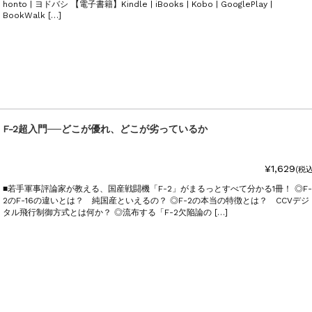
honto | ヨドバシ 【電子書籍】Kindle | iBooks | Kobo | GooglePlay |
BookWalk […]
F-2超入門──どこが優れ、どこが劣っているか
¥1,629
(税込
■若手軍事評論家が教える、国産戦闘機「F-2」がまるっとすべて分かる1冊！ ◎F-
2のF-16の違いとは？ 純国産といえるの？ ◎F-2の本当の特徴とは？ CCVデジ
タル飛行制御方式とは何か？ ◎流布する「F-2欠陥論の […]