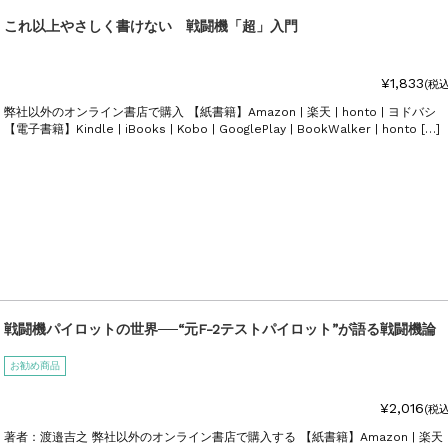
これ以上やさしく書けない 戦闘機「超」入門
¥1,833
(税込
弊社以外のオンライン書店で購入 【紙書籍】Amazon | 楽天 | honto | ヨドバシ
【電子書籍】Kindle | iBooks | Kobo | GooglePlay | BookWalker | honto […]
戦闘機パイロットの世界──“元F-2テストパイロット”が語る戦闘機論
お勧め商品
¥2,016
(税込
著者：渡邉吉之 弊社以外のオンライン書店で購入する 【紙書籍】Amazon | 楽天 