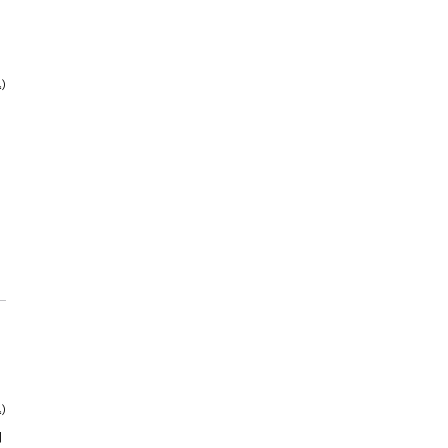
)
)
|