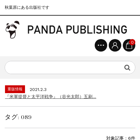
秋葉原にある出版社です
0
重版情報
2020.12.18
『F-2超入門』（関 賢太郎）三刷...
重版情報
2021.3.25
『〈決定版〉ソ連・ロシア 戦車王国の系譜...
重版情報
2021.2.3
『米軍提督と太平洋戦争』（谷光太郎）五刷...
重版情報
2020.12.18
『「砲兵」から見た世界大戦』（古峰文三）...
タグ:
089
重版情報
2020.12.18
『日本陸海軍はなぜロジスティクスを軽視し...
重版情報
2020.12.18
対象記事：6件