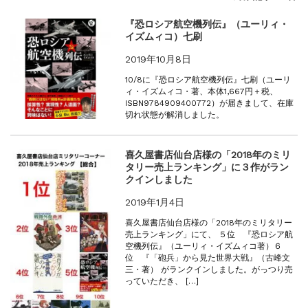
『F-2超入門』（関 賢太郎）三刷...
重版情報
2021.3.25
『恐ロシア航空機列伝』（ユーリィ・
イズムィコ）七刷
『〈決定版〉ソ連・ロシア 戦車王国の系譜...
重版情報
2021.2.3
2019年10月8日
『米軍提督と太平洋戦争』（谷光太郎）五刷...
10/8に『恐ロシア航空機列伝』七刷（ユーリ
重版情報
2020.12.18
ィ・イズムィコ・著、本体1,667円＋税、
『「砲兵」から見た世界大戦』（古峰文三）...
ISBN9784909400772）が届きまして、在庫
切れ状態が解消しました。
重版情報
2020.12.18
『日本陸海軍はなぜロジスティクスを軽視し...
重版情報
2020.12.18
喜久屋書店仙台店様の「2018年のミリ
タリー売上ランキング」に３作がラン
『F-2超入門』（関 賢太郎）三刷...
クインしました
2019年1月4日
喜久屋書店仙台店様の「2018年のミリタリー
売上ランキング」にて、 ５位 『恐ロシア航
空機列伝』（ユーリィ・イズムィコ著）６
位 『「砲兵」から見た世界大戦』（古峰文
三・著） がランクインしました。がっつり売
っていただき、 […]