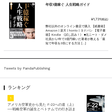
年収1億稼ぐ 人生戦略ガイド
¥1,731
(税込)
弊社以外のオンライン書店で購入 【紙書籍】
Amazon | 楽天 | honto | ヨドバシ 【電子書
籍】Kindle 《試し読み！》 ■元ニート・ダメ
社員から1年で3億円稼いだ著者が教える「最
短で年収を3倍にする方法 […]
Tweets by PandaPublishing
ランキング
アメリカ空軍史から見た F-22への道（上）
──戦略空軍の誕生とベトナムでの行き詰ま