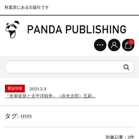
秋葉原にある出版社です
0
重版情報
2020.12.18
『F-2超入門』（関 賢太郎）三刷...
重版情報
2021.3.25
『〈決定版〉ソ連・ロシア 戦車王国の系譜...
重版情報
2021.2.3
『米軍提督と太平洋戦争』（谷光太郎）五刷...
重版情報
2020.12.18
『「砲兵」から見た世界大戦』（古峰文三）...
タグ:
099
重版情報
2020.12.18
『日本陸海軍はなぜロジスティクスを軽視し...
重版情報
2020.12.18
対象記事：3件