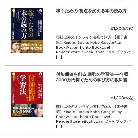
『F-2超入門』（関 賢太郎）三刷...
重版情報
2021.3.25
稼ぐための 視点を変える本の読み方
『〈決定版〉ソ連・ロシア 戦車王国の系譜...
重版情報
2021.2.3
¥1,300
(税込)
『米軍提督と太平洋戦争』（谷光太郎）五刷...
弊社以外のオンライン書店で購入 【電子書
重版情報
2020.12.18
籍】Kindle iBooks Kobo GooglePlay
『「砲兵」から見た世界大戦』（古峰文三）...
BookWalker honto BookLive!
ReaderStore eBookJapan DMM ブックパ
重版情報
2020.12.18
[…]
『日本陸海軍はなぜロジスティクスを軽視し...
重版情報
2020.12.18
付加価値を創る 最強の学習法──年収
『F-2超入門』（関 賢太郎）三刷...
3000万円稼ぐための学び方の教科書
¥1,300
(税込)
弊社以外のオンライン書店で購入 【電子書
籍】Kindle iBooks Kobo GooglePlay
BookWalker honto BookLive!
ReaderStore eBookJapan DMM ブックパ
[…]