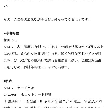
い。
その日の自分の運気や調子などが分かってくるはずです!!
■著者略歴
桜田 ケイ
タロット占い師歴20年以上。これまでの鑑定人数はのべ1万人以上
にのぼる。柔らかな物腰で語られる、鋭く的確なアドバイスが評
判をよび、紹介客や継続して訪れる相談者も多い。現在は対面占
いをはじめ、雑誌等各種メディアで活躍中。
■目次
タロットカードとは
Chapter1 タロットカード解説
Ⅰ 魔術師／Ⅱ 女教皇／Ⅲ 女帝／Ⅳ 皇帝／Ⅴ 法王／Ⅵ 恋人／Ⅶ
戦車／Ⅷ 力／Ⅸ 隠者／Ⅹ 運命の輪／Ⅺ 正義／Ⅻ 吊るされた男／