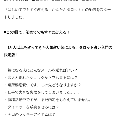
『F-2超入門』（関 賢太郎）三刷...
重版情報
2021.3.25
『
はじめてでもすぐ占える かんたんタロット
』の配信をスター
『〈決定版〉ソ連・ロシア 戦車王国の系譜...
トしました。
重版情報
2021.2.3
『米軍提督と太平洋戦争』（谷光太郎）五刷...
■この1冊で、初めてでもすぐに占える！
重版情報
2020.12.18
『「砲兵」から見た世界大戦』（古峰文三）...
重版情報
2020.12.18
1万人以上を占ってきた人気占い師による、タロット占い入門の
『日本陸海軍はなぜロジスティクスを軽視し...
決定版！
重版情報
2020.12.18
『F-2超入門』（関 賢太郎）三刷...
・気になる人にどんなメールを送ればいい？
・恋人と別れたショックから立ち直るには？
・遠距離恋愛中です。この先どうなりますか？
・仕事で大きな失敗をしてしまいました。。。
・就職活動中ですが、まだ内定をもらえていません。
・ダイエットを成功させるには？
・今日のラッキーアイテムは？