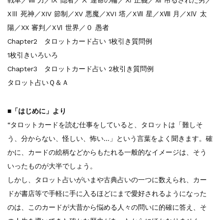
XⅢ 死神／XIV 節制／XV 悪魔／XVI 塔／XⅦ 星／XⅧ 月／XⅣ 太
陽／XX 審判／XⅥ 世界／０ 愚者
Chapter2 タロットカード占い 1枚引き質問例
1枚引きいろいろ
Chapter3 タロットカード占い 2枚引き質問例
タロット占いＱ＆Ａ
■「はじめに」より
“タロットカードを読む仕事をしていると、タロットは「難しそ
う、分からない、怪しい、怖い…」という言葉をよく聞きます。確
かに、カードの絵柄などからもたれる一般的なイメージは、そう
いったものが大半でしょう。
しかし、タロット占いがいまや古典占いの一つに数えられ、カー
ドが書店等で手軽に手に入るほどにまで愛好されるようになった
のは、このカードが大昔から悩める人々の問いに的確に答え、そ