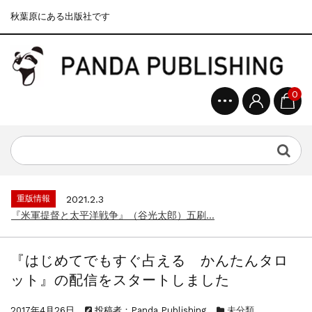
秋葉原にある出版社です
0
重版情報
2020.12.18
『F-2超入門』（関 賢太郎）三刷...
重版情報
2021.3.25
『〈決定版〉ソ連・ロシア 戦車王国の系譜...
重版情報
2021.2.3
『米軍提督と太平洋戦争』（谷光太郎）五刷...
重版情報
2020.12.18
『「砲兵」から見た世界大戦』（古峰文三）...
『はじめてでもすぐ占える かんたんタロ
重版情報
2020.12.18
ット』の配信をスタートしました
『日本陸海軍はなぜロジスティクスを軽視し...
重版情報
2020.12.18
2017年4月26日
投稿者：Panda Publishing
未分類