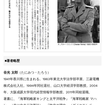
■著者略歴
谷光 太郎
（たにみつ・たろう）
1941年香川県に生まれる。1963年東北大学法学部卒業、三菱電機
株式会社入社。1994年同社退社、山口大学経済学部教授。2004
年、大阪成蹊大学現代経営情報学部教授。2011年同校退職。
著書に、『海軍戦略家キングと太平洋戦争』『海軍戦略家 マハ