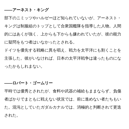
――アーネスト・キング
部下のニミッツやハルゼーほど知られていないが、アーネスト・
キングは制服組のトップとして合衆国艦隊を指導した人物。人間
的にはあくが強く、上からも下からも嫌われていたが、彼の能力
に疑問をもつ者はいなかったとされる。
ドイツを優先する戦略に異を唱え、戦力を太平洋にも割くことを
主張した。彼がいなければ、日本の太平洋戦争は違ったものにな
ったかもしれまない。
――ロバート・ゴームリー
平時では優秀とされたが、食料や武器の補給もままならず、負傷
者ばかりでまともに戦えない状況では、前に進めない者たちもい
た。混沌としていたガダルカナルでは、消極的と判断されて更迭
された。