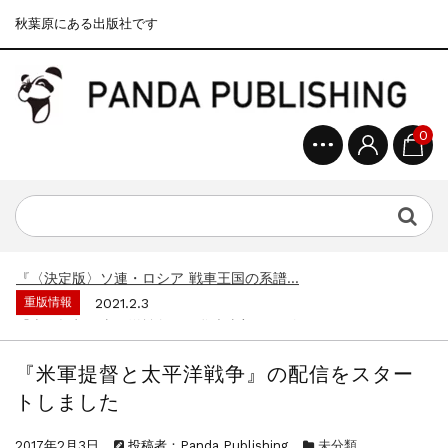
秋葉原にある出版社です
0
重版情報
2020.12.18
『F-2超入門』（関 賢太郎）三刷...
重版情報
2021.3.25
『〈決定版〉ソ連・ロシア 戦車王国の系譜...
重版情報
2021.2.3
『米軍提督と太平洋戦争』（谷光太郎）五刷...
重版情報
2020.12.18
『「砲兵」から見た世界大戦』（古峰文三）...
『米軍提督と太平洋戦争』の配信をスター
重版情報
2020.12.18
トしました
『日本陸海軍はなぜロジスティクスを軽視し...
重版情報
2020.12.18
2017年2月3日
投稿者：Panda Publishing
未分類