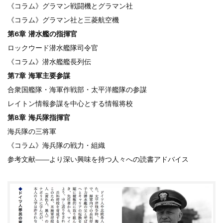
《コラム》グラマン戦闘機とグラマン社
《コラム》グラマン社と三菱航空機
第6章 潜水艦の指揮官
ロックウード潜水艦隊司令官
《コラム》潜水艦艦長列伝
第7章 海軍主要参謀
合衆国艦隊・海軍作戦部・太平洋艦隊の参謀
レイトン情報参謀を中心とする情報将校
第8章 海兵隊指揮官
海兵隊の三将軍
《コラム》海兵隊の戦力・組織
参考文献――より深い興味を持つ人々への読書アドバイス