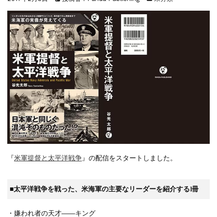
『F-2超入門』（関 賢太郎）三刷...
重版情報
2021.3.25
『〈決定版〉ソ連・ロシア 戦車王国の系譜...
重版情報
2021.2.3
『米軍提督と太平洋戦争』（谷光太郎）五刷...
重版情報
2020.12.18
『「砲兵」から見た世界大戦』（古峰文三）...
重版情報
2020.12.18
『日本陸海軍はなぜロジスティクスを軽視し...
重版情報
2020.12.18
『F-2超入門』（関 賢太郎）三刷...
『
米軍提督と太平洋戦争
』の配信をスタートしました。
■
太平洋戦争を戦った、米海軍の主要なリーダーを紹介する1冊
・嫌われ者の天才――キング