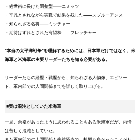
・処世術に長けた調整型――ニミッツ
・平凡とされながら実戦で結果を残した――スプルーアンス
・知られざる名将――ミッチャー
・期待はずれとされた有望株――フレッチャー
“本当の太平洋戦争”を理解するためには、日本軍だけではなく、米
海軍と米海軍の主要リーダーたちを知る必要がある。
リーダーたちの経歴・戦歴から、知られざる人物像、エピソー
ド、軍内部での人間関係までを詳しく取り上げる。
■
実は混沌としていた米海軍
一見、余裕があったように思われることもある米海軍だが、内情
は苦しく混沌としていた。
また軍内部での人間関係も複雑怪奇で、軋轢も多かったことがわ