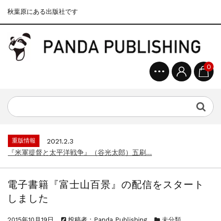
秋葉原にある出版社です
0
重版情報
2020.12.18
『F-2超入門』（関 賢太郎）三刷...
重版情報
2021.3.25
『〈決定版〉ソ連・ロシア 戦車王国の系譜...
重版情報
2021.2.3
『米軍提督と太平洋戦争』（谷光太郎）五刷...
重版情報
2020.12.18
『「砲兵」から見た世界大戦』（古峰文三）...
電子書籍『富士山百景』の配信をスタート
重版情報
2020.12.18
しました
『日本陸海軍はなぜロジスティクスを軽視し...
重版情報
2020.12.18
2015年10月19日
投稿者：Panda Publishing
未分類