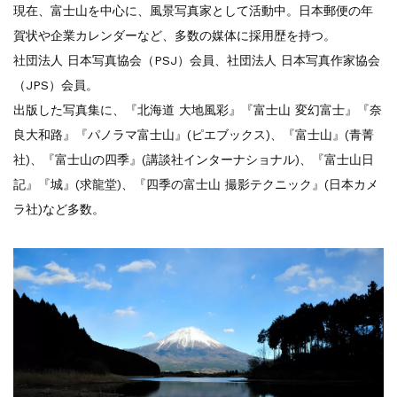
現在、富士山を中心に、風景写真家として活動中。日本郵便の年
賀状や企業カレンダーなど、多数の媒体に採用歴を持つ。
社団法人 日本写真協会（PSJ）会員、社団法人 日本写真作家協会
（JPS）会員。
出版した写真集に、『北海道 大地風彩』『富士山 変幻富士』『奈
良大和路』『パノラマ富士山』(ピエブックス)、『富士山』(青菁
社)、『富士山の四季』(講談社インターナショナル)、『富士山日
記』『城』(求龍堂)、『四季の富士山 撮影テクニック』(日本カメ
ラ社)など多数。