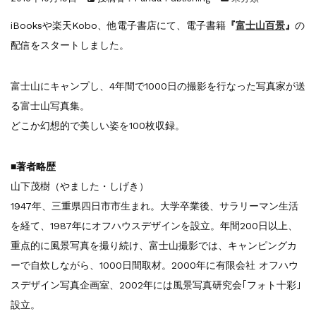
『F-2超入門』（関 賢太郎）三刷...
重版情報
2021.3.25
iBooksや楽天Kobo、他電子書店にて、電子書籍
『
富士山百景
』
の
『〈決定版〉ソ連・ロシア 戦車王国の系譜...
配信をスタートしました。
重版情報
2021.2.3
『米軍提督と太平洋戦争』（谷光太郎）五刷...
富士山にキャンプし、4年間で1000日の撮影を行なった写真家が送
重版情報
2020.12.18
『「砲兵」から見た世界大戦』（古峰文三）...
る富士山写真集。
重版情報
2020.12.18
どこか幻想的で美しい姿を100枚収録。
『日本陸海軍はなぜロジスティクスを軽視し...
重版情報
2020.12.18
■著者略歴
『F-2超入門』（関 賢太郎）三刷...
山下茂樹（やました・しげき）
1947年、三重県四日市市生まれ。大学卒業後、サラリーマン生活
を経て、1987年にオフハウスデザインを設立。年間200日以上、
重点的に風景写真を撮り続け、富士山撮影では、キャンピングカ
ーで自炊しながら、1000日間取材。2000年に有限会社 オフハウ
スデザイン写真企画室、2002年には風景写真研究会｢フォト十彩｣
設立。