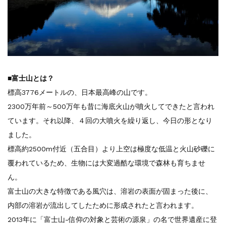
​■富士山とは？
標高3776メートルの、日本最高峰の山です。
2300万年前～500万年も昔に海底火山が噴火してできたと言われ
ています。それ以降、４回の大噴火を繰り返し、今日の形となり
ました。
標高約2500m付近（五合目）より上空は極度な低温と火山砂礫に
覆われているため、生物には大変過酷な環境で森林も育ちませ
ん。
富士山の大きな特徴である風穴は、溶岩の表面が固まった後に、
内部の溶岩が流出してしたために形成されたと言われます。
2013年に「富士山-信仰の対象と芸術の源泉」の名で世界遺産に登