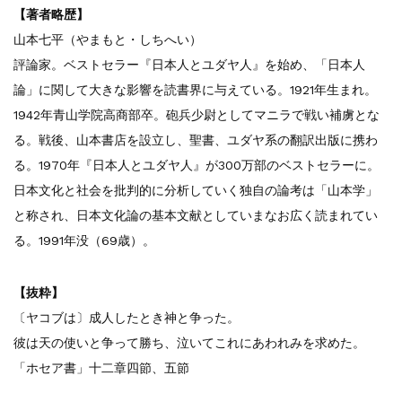
【著者略歴】
山本七平（やまもと・しちへい）
評論家。ベストセラー『日本人とユダヤ人』を始め、「日本人
論」に関して大きな影響を読書界に与えている。1921年生まれ。
1942年青山学院高商部卒。砲兵少尉としてマニラで戦い補虜とな
る。戦後、山本書店を設立し、聖書、ユダヤ系の翻訳出版に携わ
る。1970年『日本人とユダヤ人』が300万部のベストセラーに。
日本文化と社会を批判的に分析していく独自の論考は「山本学」
と称され、日本文化論の基本文献としていまなお広く読まれてい
る。1991年没（69歳）。
【抜粋】
〔ヤコブは〕成人したとき神と争った。
彼は天の使いと争って勝ち、泣いてこれにあわれみを求めた。
「ホセア書」十二章四節、五節