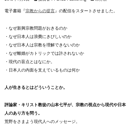
『F-2超入門』（関 賢太郎）三刷...
重版情報
2021.3.25
電子書籍『
宗教からの提言
』の配信をスタートさせました。
『〈決定版〉ソ連・ロシア 戦車王国の系譜...
重版情報
2021.2.3
・なぜ新興宗教問題がおきるのか
『米軍提督と太平洋戦争』（谷光太郎）五刷...
・なぜ日本人は浪費にきびしいのか
重版情報
2020.12.18
『「砲兵」から見た世界大戦』（古峰文三）...
・なぜ日本人は宗教を理解できないのか
重版情報
2020.12.18
・なぜ離婚がカトリックでは許されないか
『日本陸海軍はなぜロジスティクスを軽視し...
・現代の盲点とはなにか。
重版情報
2020.12.18
・日本人の内面を支えているものは何か
『F-2超入門』（関 賢太郎）三刷...
人が生きるとはどういうことか。
評論家・キリスト教徒の山本七平が、宗教の視点から現代や日本
人のあり方を問う。
荒野をさまよう現代人へのメッセージ。