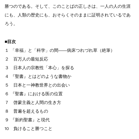
勝つのである。そして、このことばの正しさは、一人の人の生涯
にも、人類の歴史にも、おそらくそのままに証明されているであ
ろう。
■目次
１ 「幸福」と「科学」の間――病床つれづれ草（絶筆）
２ 百万人の最短反応
３ 日本人の宗教性「本心」を探る
４ 『聖書』とはどのような書物か
５ 日本と一神教世界との出会い
６ 『聖書』における医の位置
７ 啓蒙主義と人間の生き方
８ 普遍を超えるもの
９ 『新約聖書』と現代
10 負けること勝つこと