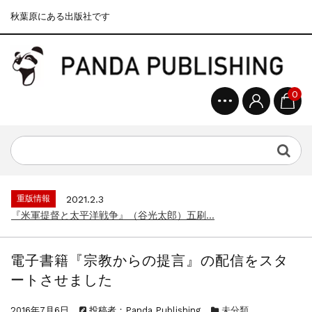
秋葉原にある出版社です
0
重版情報
2020.12.18
『F-2超入門』（関 賢太郎）三刷...
重版情報
2021.3.25
『〈決定版〉ソ連・ロシア 戦車王国の系譜...
重版情報
2021.2.3
『米軍提督と太平洋戦争』（谷光太郎）五刷...
重版情報
2020.12.18
『「砲兵」から見た世界大戦』（古峰文三）...
電子書籍『宗教からの提言』の配信をスタ
重版情報
2020.12.18
ートさせました
『日本陸海軍はなぜロジスティクスを軽視し...
重版情報
2020.12.18
2016年7月6日
投稿者：Panda Publishing
未分類