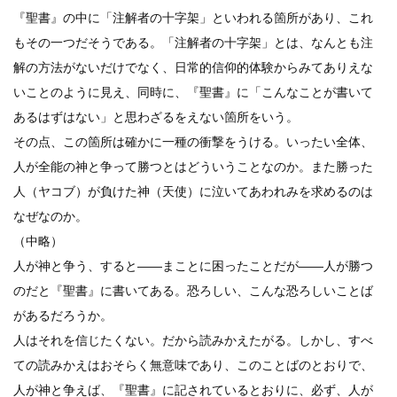
『聖書』の中に「注解者の十字架」といわれる箇所があり、これ
もその一つだそうである。「注解者の十字架」とは、なんとも注
解の方法がないだけでなく、日常的信仰的体験からみてありえな
いことのように見え、同時に、『聖書』に「こんなことが書いて
あるはずはない」と思わざるをえない箇所をいう。
その点、この箇所は確かに一種の衝撃をうける。いったい全体、
人が全能の神と争って勝つとはどういうことなのか。また勝った
人（ヤコブ）が負けた神（天使）に泣いてあわれみを求めるのは
なぜなのか。
（中略）
人が神と争う、すると――まことに困ったことだが――人が勝つ
のだと『聖書』に書いてある。恐ろしい、こんな恐ろしいことば
があるだろうか。
人はそれを信じたくない。だから読みかえたがる。しかし、すべ
ての読みかえはおそらく無意味であり、このことばのとおりで、
人が神と争えば、『聖書』に記されているとおりに、必ず、人が