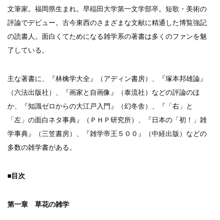
文筆家。福岡県生まれ。早稲田大学第一文学部卒。短歌・美術の
評論でデビュー。古今東西のさまざまな文献に精通した博覧強記
の読書人。面白くてためになる雑学系の著書は多くのファンを魅
了している。
主な著書に、『林檎学大全』（アディン書房）、『塚本邦雄論』
（六法出版社）、『画家と自画像』（泰流社）などの評論のほ
か、『知識ゼロからの大江戸入門』（幻冬舎）、『「右」と
「左」の面白ネタ事典』（ＰＨＰ研究所）、『日本の「初！」雑
学事典』（三笠書房）、『雑学帝王５００』（中経出版）などの
多数の雑学書がある。
■目次
第一章 草花の雑学