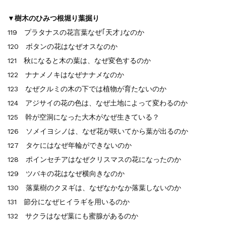
▼樹木のひみつ根堀り葉掘り
119 プラタナスの花言葉なぜ｢天才｣なのか
120 ボタンの花はなぜオスなのか
121 秋になると木の葉は、なぜ変色するのか
122 ナナメノキはなぜナナメなのか
123 なぜクルミの木の下では植物が育たないのか
124 アジサイの花の色は、なぜ土地によって変わるのか
125 幹が空洞になった大木がなぜ生きている？
126 ソメイヨシノは、なぜ花が咲いてから葉が出るのか
127 タケにはなぜ年輪ができないのか
128 ポインセチアはなぜクリスマスの花になったのか
129 ツバキの花はなぜ横向きなのか
130 落葉樹のクヌギは、なぜなかなか落葉しないのか
131 節分になぜヒイラギを用いるのか
132 サクラはなぜ葉にも蜜腺があるのか