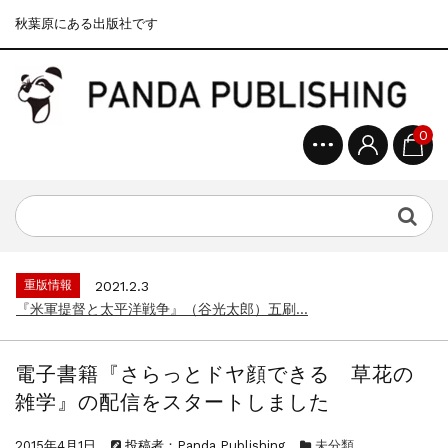
秋葉原にある出版社です
0
重版情報
2020.12.18
『F-2超入門』（関 賢太郎）三刷...
重版情報
2021.3.25
『〈決定版〉ソ連・ロシア 戦車王国の系譜...
重版情報
2021.2.3
『米軍提督と太平洋戦争』（谷光太郎）五刷...
重版情報
2020.12.18
『「砲兵」から見た世界大戦』（古峰文三）...
電子書籍『さらっとドヤ顔できる 草花の
重版情報
2020.12.18
雑学』の配信をスタートしました
『日本陸海軍はなぜロジスティクスを軽視し...
重版情報
2020.12.18
2015年4月1日
投稿者：Panda Publishing
未分類