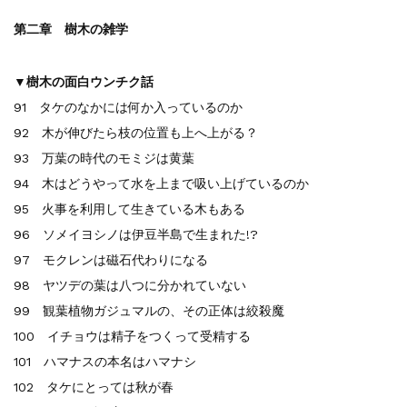
第二章 樹木の雑学
▼樹木の面白ウンチク話
91 タケのなかには何か入っているのか
92 木が伸びたら枝の位置も上へ上がる？
93 万葉の時代のモミジは黄葉
94 木はどうやって水を上まで吸い上げているのか
95 火事を利用して生きている木もある
96 ソメイヨシノは伊豆半島で生まれた!?
97 モクレンは磁石代わりになる
98 ヤツデの葉は八つに分かれていない
99 観葉植物ガジュマルの、その正体は絞殺魔
100 イチョウは精子をつくって受精する
101 ハマナスの本名はハマナシ
102 タケにとっては秋が春