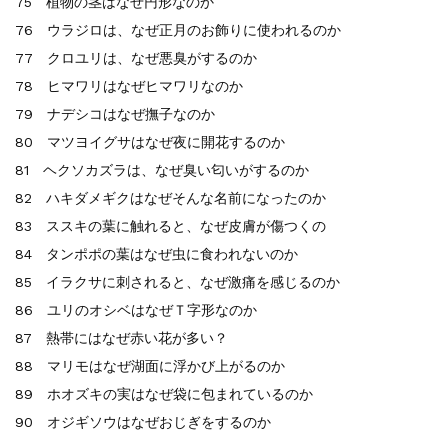
75 植物の茎はなぜ円形なのか
76 ウラジロは、なぜ正月のお飾りに使われるのか
77 クロユリは、なぜ悪臭がするのか
78 ヒマワリはなぜヒマワリなのか
79 ナデシコはなぜ撫子なのか
80 マツヨイグサはなぜ夜に開花するのか
81 ヘクソカズラは、なぜ臭い匂いがするのか
82 ハキダメギクはなぜそんな名前になったのか
83 ススキの葉に触れると、なぜ皮膚が傷つくの
84 タンポポの葉はなぜ虫に食われないのか
85 イラクサに刺されると、なぜ激痛を感じるのか
86 ユリのオシベはなぜＴ字形なのか
87 熱帯にはなぜ赤い花が多い？
88 マリモはなぜ湖面に浮かび上がるのか
89 ホオズキの実はなぜ袋に包まれているのか
90 オジギソウはなぜおじぎをするのか