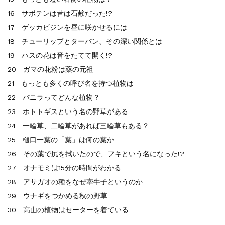
16 サボテンは昔は石鹸だった!?
17 ゲッカビジンを昼に咲かせるには
18 チューリップとターバン、その深い関係とは
19 ハスの花は音をたてて開く!?
20 ガマの花粉は薬の元祖
21 もっとも多くの呼び名を持つ植物は
22 バニラってどんな植物？
23 ホトトギスという名の野草がある
24 一輪草、二輪草があれば三輪草もある？
25 樋口一葉の「葉」は何の葉か
26 その葉で尻を拭いたので、フキという名になった!?
27 オナモミは15分の時間がわかる
28 アサガオの種をなぜ牽牛子というのか
29 ウナギをつかめる秋の野草
30 高山の植物はセーターを着ている