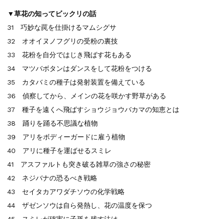
▼草花の知ってビックリの話
31 巧妙な罠を仕掛けるマムシグサ
32 オオイヌノフグリの受粉の裏技
33 花粉を自分ではじき飛ばす花もある
34 マツバボタンはダンスをして花粉をつける
35 カタバミの種子は発射装置を備えている
36 偵察してから、メインの花を咲かす野草がある
37 種子を遠くへ飛ばすショウジョウバカマの知恵とは
38 踊りを踊る不思議な植物
39 アリをボディーガードに雇う植物
40 アリに種子を運ばせるスミレ
41 アスファルトも突き破る雑草の強さの秘密
42 ネジバナの恐るべき戦略
43 セイタカアワダチソウの化学戦略
44 ザゼンソウは自ら発熱し、花の温度を保つ
45 スミレが確実に子孫を残す法は