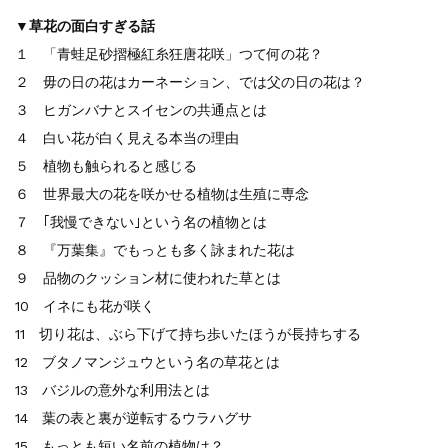
▼草花の面白すぎる話
１ 「青蛙足砂摺極紅糸狂唐花咲」つて何の花？
２ 毋の日の花はカーネーション、では父の日の花は？
３ ヒガンバナとスイセンの共通点とは
４ 白い花が白く見える本当の理由
５ 植物も触られると感じる
６ 世界最大の花を咲かせる植物は生殖に専念
７ ｢我慢できない｣という名の植物とは
８ 『万葉集』でもっとも多く詠まれた花は
９ 品物のクッション材に使われた草とは
10 イネにも花が咲く
11 切り花は、ぶら下げて持ち歩いたほうが長持ちする
12 ブタノマンジュウという名の草花とは
13 バジルの意外な利用法とは
14 葉の表と裏が逆転するウラハグサ
15 もっとも短い名前の植物は？