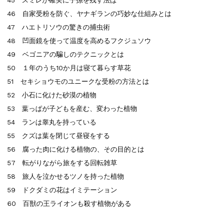
46 自家受粉を防ぐ、ヤナギランの巧妙な仕組みとは
47 ハエトリソウの驚きの捕虫術
48 凹面鏡を使って温度を高めるフクジュソウ
49 ベゴニアの騙しのテクニックとは
50 １年のうち10か月は寝て暮らす草花
51 セキショウモのユニークな受粉の方法とは
52 小石に化けた砂漠の植物
53 葉っぱが子どもを産む、変わった植物
54 ランは睾丸を持っている
55 クズは葉を閉じて昼寝をする
56 腐った肉に化ける植物の、その目的とは
57 転がりながら旅をする回転雑草
58 旅人を泣かせるツノを持った植物
59 ドクダミの花はイミテーション
60 百獣の王ライオンも殺す植物がある