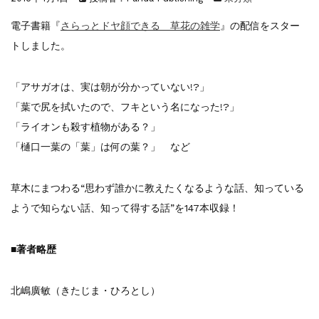
『F-2超入門』（関 賢太郎）三刷...
重版情報
2021.3.25
電子書籍『
さらっとドヤ顔できる 草花の雑学
』の配信をスター
『〈決定版〉ソ連・ロシア 戦車王国の系譜...
トしました。
重版情報
2021.2.3
『米軍提督と太平洋戦争』（谷光太郎）五刷...
「アサガオは、実は朝が分かっていない!?」
重版情報
2020.12.18
『「砲兵」から見た世界大戦』（古峰文三）...
「葉で尻を拭いたので、フキという名になった!?」
重版情報
2020.12.18
「ライオンも殺す植物がある？」
『日本陸海軍はなぜロジスティクスを軽視し...
「樋口一葉の「葉」は何の葉？」 など
重版情報
2020.12.18
『F-2超入門』（関 賢太郎）三刷...
草木にまつわる“思わず誰かに教えたくなるような話、知っている
ようで知らない話、知って得する話”を147本収録！
■著者略歴
北嶋廣敏（きたじま・ひろとし）