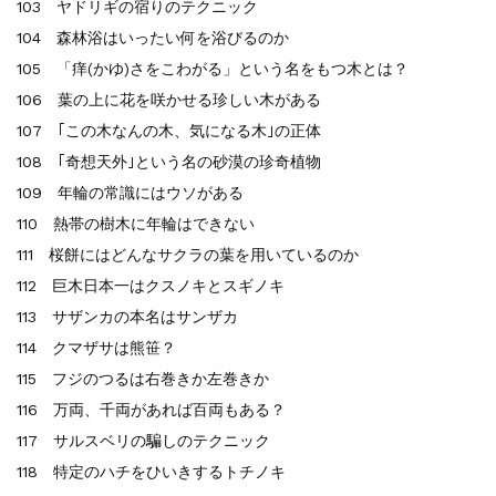
103 ヤドリギの宿りのテクニック
104 森林浴はいったい何を浴びるのか
105 「痒(かゆ)さをこわがる」という名をもつ木とは？
106 葉の上に花を咲かせる珍しい木がある
107 ｢この木なんの木、気になる木｣の正体
108 ｢奇想天外｣という名の砂漠の珍奇植物
109 年輪の常識にはウソがある
110 熱帯の樹木に年輪はできない
111 桜餅にはどんなサクラの葉を用いているのか
112 巨木日本一はクスノキとスギノキ
113 サザンカの本名はサンザカ
114 クマザサは熊笹？
115 フジのつるは右巻きか左巻きか
116 万両、千両があれば百両もある？
117 サルスベリの騙しのテクニック
118 特定のハチをひいきするトチノキ