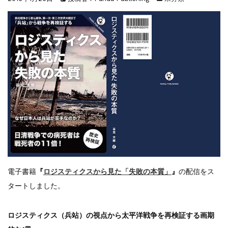
『F-2超入門』（関 賢太郎）三刷...
重版情報
2021.3.25
『〈決定版〉ソ連・ロシア 戦車王国の系譜...
重版情報
2021.2.3
『米軍提督と太平洋戦争』（谷光太郎）五刷...
重版情報
2020.12.18
『「砲兵」から見た世界大戦』（古峰文三）...
重版情報
2020.12.18
『日本陸海軍はなぜロジスティクスを軽視し...
重版情報
2020.12.18
『F-2超入門』（関 賢太郎）三刷...
電子書籍
『
ロジスティクスから見た「失敗の本質」
』
の配信をス
タートしました。
ロジスティクス（兵站）の視点から太平洋戦争を再検証する画期