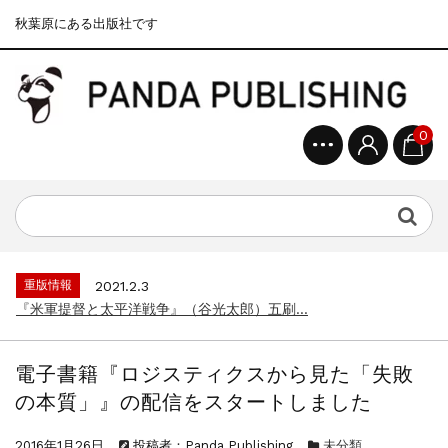
秋葉原にある出版社です
0
重版情報
2020.12.18
『F-2超入門』（関 賢太郎）三刷...
重版情報
2021.3.25
『〈決定版〉ソ連・ロシア 戦車王国の系譜...
重版情報
2021.2.3
『米軍提督と太平洋戦争』（谷光太郎）五刷...
重版情報
2020.12.18
『「砲兵」から見た世界大戦』（古峰文三）...
電子書籍『ロジスティクスから見た「失敗
重版情報
2020.12.18
の本質」』の配信をスタートしました
『日本陸海軍はなぜロジスティクスを軽視し...
重版情報
2020.12.18
2016年1月26日
投稿者：Panda Publishing
未分類