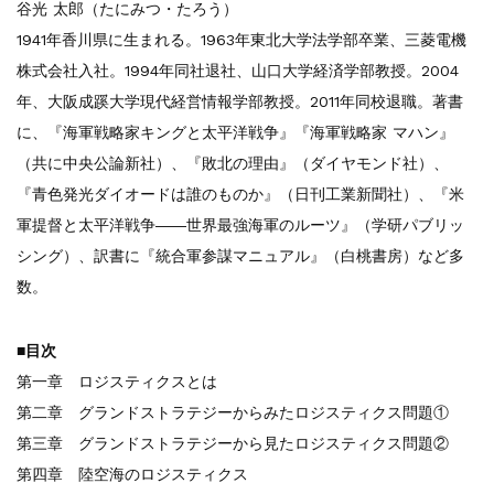
谷光 太郎（たにみつ・たろう）
1941年香川県に生まれる。1963年東北大学法学部卒業、三菱電機
株式会社入社。1994年同社退社、山口大学経済学部教授。2004
年、大阪成蹊大学現代経営情報学部教授。2011年同校退職。著書
に、『海軍戦略家キングと太平洋戦争』『海軍戦略家 マハン』
（共に中央公論新社）、『敗北の理由』（ダイヤモンド社）、
『青色発光ダイオードは誰のものか』（日刊工業新聞社）、『米
軍提督と太平洋戦争――世界最強海軍のルーツ』（学研パブリッ
シング）、訳書に『統合軍参謀マニュアル』（白桃書房）など多
数。
■目次
第一章 ロジスティクスとは
第二章 グランドストラテジーからみたロジスティクス問題①
第三章 グランドストラテジーから見たロジスティクス問題②
第四章 陸空海のロジスティクス