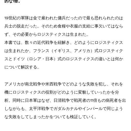
的な1冊。
19世紀の軍隊は金で雇われた傭兵だったので最も恐れられたのは
兵士の脱走だった。そのため食糧や衣服の支給に事欠いてはなら
ず、その必要からロジスティクスは生まれた。
本書では、数々の近代戦争を紐解き、どのようにロジスティクス
は生まれたか、フランス（イギリス、アメリカ）式ロジスティク
スとドイツ（ロシア・日本）式のロジスティクスの違いとは何か
について解説する。
アメリカが南北戦争や米西戦争でどのような失敗を犯し、それを
機にロジスティクスの役割がどのように変貌していったかを分
析。同時に日本軍はなぜ、日清戦争で戦死者の11倍もの病死者を出
しながらも、太平洋戦争でガダルカナルやインパールで同じよう
な失敗をしてしまったかをついても検証していく。