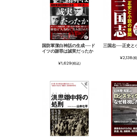
国防軍潔白神話の生成──ド
三国志──正史と
イツの謝罪は誠実だったか
¥2,138
(税
¥1,629
(税込)