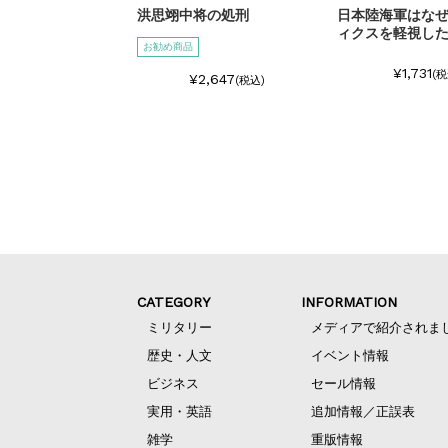
洪思翊中将の処刑
日本陸海軍はな
ィクスを軽視し
お勧め商品
¥1,731
(税
¥2,647
(税込)
CATEGORY
INFORMATION
ミリタリー
メディアで紹介されま
歴史・人文
イベント情報
ビジネス
セール情報
実用・英語
追加情報／正誤表
雑学
重版情報