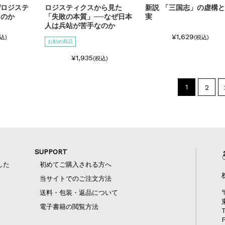
ぜロジステ
ロジスティクスから見た
新説 「三国志」の虚構
たのか
「失敗の本質」──なぜ日本
実
人は兵站が苦手なのか
¥1,629
込)
(税込)
お勧め商品
¥1,935
(税込)
1
2
SUPPORT
した
初めてご購入される方へ
当サイトでのご注文方法
送料・包装・返品について
電子書籍の閲覧方法