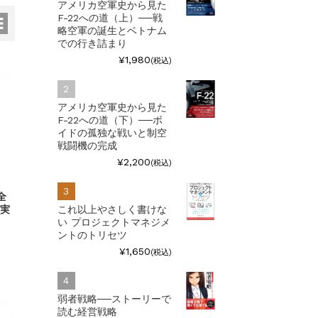
アメリカ空軍史から見た
F-22への道（上）──戦
略空軍の誕生とベトナム
での行き詰まり
¥1,980
(税込)
アメリカ空軍史から見た
F-22への道（下）──ボ
イドの孤独な戦いと制空
戦闘機の完成
¥2,200
(税込)
全
真実
これ以上やさしく書けな
い プロジェクトマネジメ
ントのトリセツ
¥1,650
(税込)
弱者戦略──ストーリーで
読む経営戦略