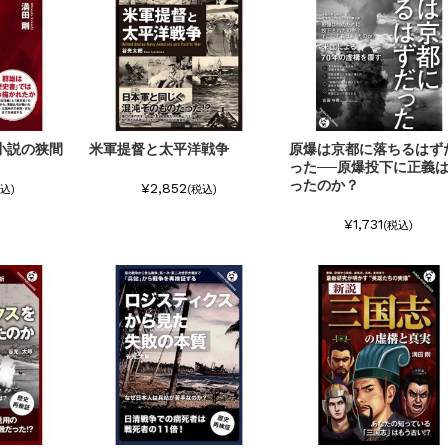
小説の狭間
米軍提督と太平洋戦争
原爆は京都に落ちるはず
った──原爆投下に正義
ったのか？
¥2,852
込)
(税込)
¥1,731
(税込)