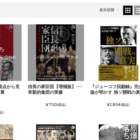
太郎）三刷
表示切替
ち
入荷待ち
問い合わせ
この商品へのお問い合わせ
視点から見
信長の家臣団【増補版】──
『ジューコフ回顧録』完
勝算
革新的集団の実像
版が明かす 独ソ開戦の
¥700
¥1,934
(税込)
(税込)
込)