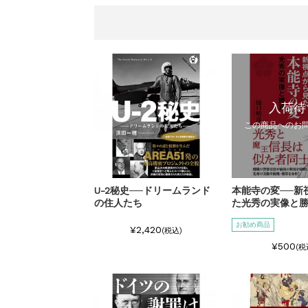
『F-2超入門』（関 賢
重版情報
2020.12.18
入荷待
この商品へのお
U-2秘史──ドリームランド
本能寺の変──新
の住人たち
た光秀の実像と
お勧め商品
¥2,420
(税込)
¥500
(税