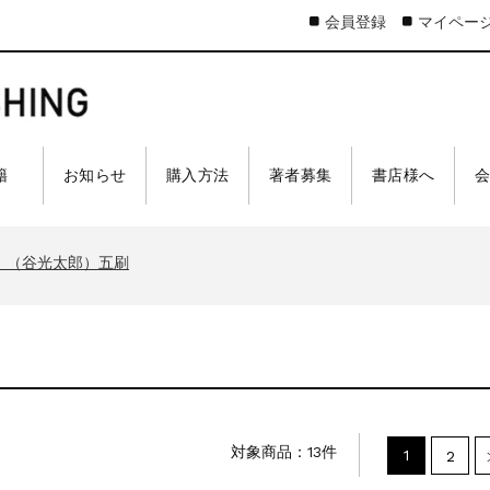
会員登録
マイペー
 籍
お知らせ
購入方法
著者募集
書店様へ
太郎）三刷
ア 戦車王国の系譜』（古是三春）六刷
』（谷光太郎）五刷
界大戦』（古峰文三）八刷
ジスティクスを軽視したのか』（谷光太郎）五刷
太郎）三刷
ア 戦車王国の系譜』（古是三春）六刷
』（谷光太郎）五刷
界大戦』（古峰文三）八刷
対象商品：13件
1
2
ジスティクスを軽視したのか』（谷光太郎）五刷