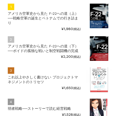
アメリカ空軍史から見た F-22への道（上）
──戦略空軍の誕生とベトナムでの行き詰ま
り
¥1,980
(税込)
アメリカ空軍史から見た F-22への道（下）
──ボイドの孤独な戦いと制空戦闘機の完成
¥2,200
(税込)
これ以上やさしく書けない プロジェクトマ
ネジメントのトリセツ
¥1,650
(税込)
弱者戦略──ストーリーで読む経営戦略
¥1,528
(税込)