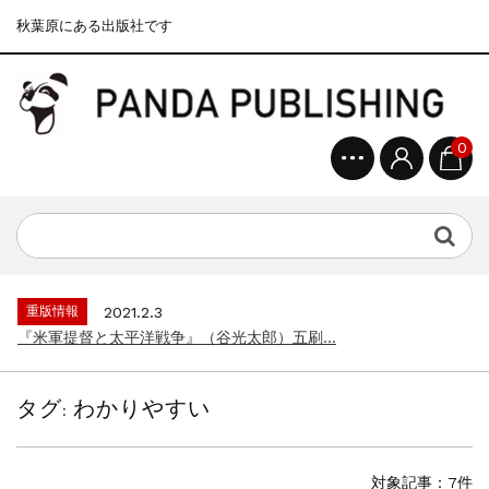
秋葉原にある出版社です
0
重版情報
2020.12.18
『F-2超入門』（関 賢太郎）三刷...
重版情報
2021.3.25
『〈決定版〉ソ連・ロシア 戦車王国の系譜...
重版情報
2021.2.3
『米軍提督と太平洋戦争』（谷光太郎）五刷...
重版情報
2020.12.18
『「砲兵」から見た世界大戦』（古峰文三）...
タグ:
わかりやすい
重版情報
2020.12.18
『日本陸海軍はなぜロジスティクスを軽視し...
重版情報
2020.12.18
対象記事：7件