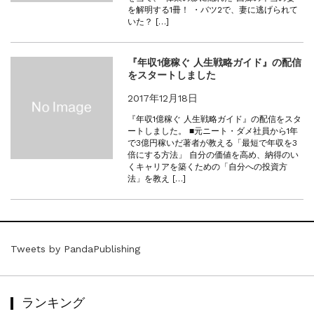
を解明する1冊！ ・バツ2で、妻に逃げられて
いた？ […]
『年収1億稼ぐ 人生戦略ガイド』の配信
をスタートしました
2017年12月18日
『年収1億稼ぐ 人生戦略ガイド』の配信をスタ
ートしました。 ■元ニート・ダメ社員から1年
で3億円稼いだ著者が教える「最短で年収を3
倍にする方法」 自分の価値を高め、納得のい
くキャリアを築くための「自分への投資方
法」を教え […]
Tweets by PandaPublishing
ランキング