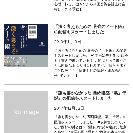
心機一転し、働きながら米国公認会計士に合
格し、外資系戦 […]
『深く考えるための 最強のノート術』
の配信をスタートしました
2018年1月18日
『深く考えるための 最強のノート術』の配信
をスタートしました。 ■“本当にデキる人”は今
も手書きで書いている！ 人間にとって書くこ
とは想像以上に大切な行為です。 情報を残す
こと以外にも、情報を他の情報と組み合わ
せ“深く考 […]
『誰も書かなかった 西郷隆盛「裏」伝
説』の配信をスタートしました
2017年12月22日
『誰も書かなかった 西郷隆盛「裏」伝説』の
配信をスタートしました。 ■表舞台に出てい
ない西郷の謎とは？ 西郷の伝説や逸話に焦点
を当て、“偉業の影に隠れた”西郷の本当の姿