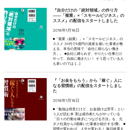
『F-2超入門』（関 賢太郎）三刷...
重版情報
2021.3.25
『自分だけの「絶対領域」の作り方
――「複業」×「スモールビジネス」の
『〈決定版〉ソ連・ロシア 戦車王国の系譜...
ススメ』の配信をスタートしました
重版情報
2021.2.3
『米軍提督と太平洋戦争』（谷光太郎）五刷...
2018年1月18日
重版情報
2020.12.18
■「複業（副業）」×「スモールビジネス」の
『「砲兵」から見た世界大戦』（古峰文三）...
ススメ 30代で5億円の資産を築いた著者が教
える、本当の意味で「会社に頼らない働き
重版情報
2020.12.18
方」。 ■会社に縛られず、やりたい仕事だけ
『日本陸海軍はなぜロジスティクスを軽視し...
やって、自由に働きたい！ そう思っている人
も多いのでは […]
重版情報
2020.12.18
『F-2超入門』（関 賢太郎）三刷...
『「お金をもらう」から「稼ぐ」人に
なる習慣術』の配信をスタートしまし
た
2018年1月18日
■「勉強は得意だけど、お金儲けは苦手」とい
う人が読む本 実は成功者たちがやっている
「日々の行動を稼ぎにつなげる方法」を、元
ダメ社員から3億稼いだ著者が紹介する1冊。 ■
習慣が変われば、人生が変わる！ 毎日終電ま